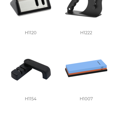
H1120
H1222
H1154
H1007