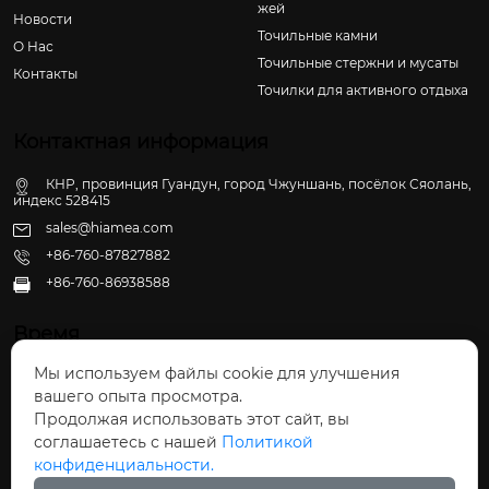
жей
Новости
Точильные камни
О Hас
Точильные стержни и мусаты
Контакты
Точилки для активного отдыха
Контактная информация
КНР, провинция Гуандун, город Чжуншань, посёлок Сяолань,
индекс 528415
sales@hiamea.com
+86-760-87827882
+86-760-86938588

Время
Мы используем файлы cookie для улучшения
Пн - Пт: 09:30 - 22:00
вашего опыта просмотра.
Сб - Вс: 10:00 - 22:30
Продолжая использовать этот сайт, вы
соглашаетесь с нашей
Политикой
конфиденциальности.