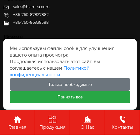
sales@hiamea.com
+86-760-87827882
+86-760-86938588

Время
Мы используем файлы cookie для улучшения
Пн - Пт: 09:30 - 22:00
вашего опыта просмотра.
Сб - Вс: 10:00 - 22:30
Продолжая использовать этот сайт, вы
соглашаетесь с нашей
Политикой
конфиденциальности.
Только необходимые
Авторское право©ООО Чжуншань Хайвэй
Принять все
Кухонные Принадлежности




Главная
Продукция
О Нас
Контакты