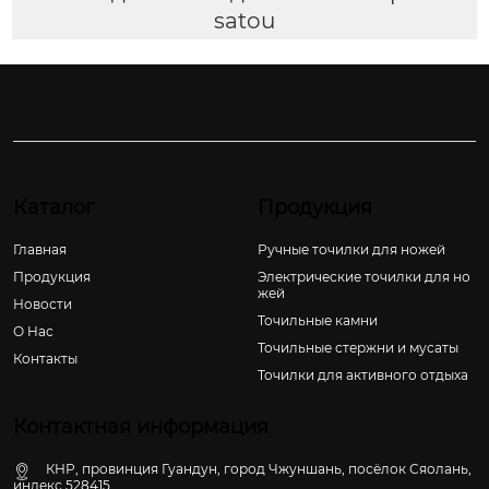
satou
Каталог
Продукция
Главная
Ручные точилки для ножей
Продукция
Электрические точилки для но
жей
Новости
Точильные камни
О Hас
Точильные стержни и мусаты
Контакты
Точилки для активного отдыха
Контактная информация
КНР, провинция Гуандун, город Чжуншань, посёлок Сяолань,
индекс 528415