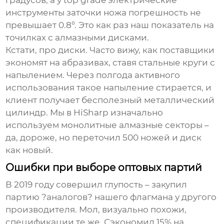
градусов, а у
top grade электрические
инструменты заточки ножа
погрешность не
превышает 0.8°. Это как раз наш показатель на
точилках с алмазными дисками.
Кстати, про диски. Часто вижу, как поставщики
экономят на абразивах, ставя стальные круги с
напылением. Через полгода активного
использования такое напыление стирается, и
клиент получает бесполезный металлический
цилиндр. Мы в HiSharp изначально
используем монолитные алмазные секторы –
да, дороже, но переточил 500 ножей и диск
как новый.
Ошибки при выборе оптовых партий
В 2019 году совершил глупость – закупил
партию ?аналогов? нашего флагмана у другого
производителя. Мол, визуально похожи,
спецификации те же. Сэкономил 15% на