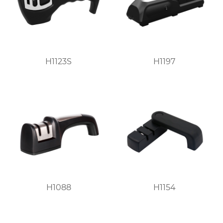
H1123S
H1197
H1088
H1154