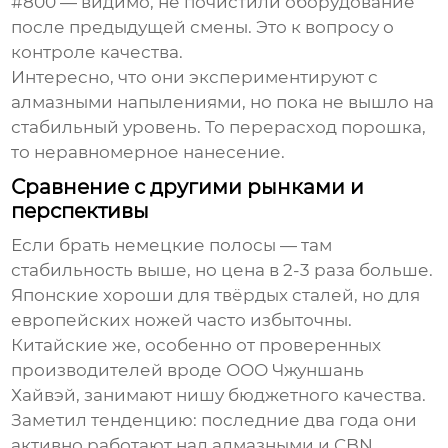
#800 — видимо, не почистили оборудование
после предыдущей смены. Это к вопросу о
контроле качества.
Интересно, что они экспериментируют с
алмазными напылениями, но пока не вышло на
стабильный уровень. То перерасход порошка,
то неравномерное нанесение.
Сравнение с другими рынками и
перспективы
Если брать немецкие полосы — там
стабильность выше, но цена в 2-3 раза больше.
Японские хороши для твёрдых сталей, но для
европейских ножей часто избыточны.
Китайские же, особенно от проверенных
производителей вроде
ООО Чжуншань
Хайвэй
, занимают нишу бюджетного качества.
Заметил тенденцию: последние два года они
активно работают над алмазными и CBN