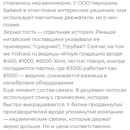
стирались неравномерно. У
ООО Чжуншань
Хайвэй
в этом плане интересное решение: они
используют магнитные держатели, но о них
позже.
Зернистость — отдельная история. Раньше
китайские поставщики указывали её
примерно: ?средняя?, ?грубая?. Сейчас на том
же hisharp.ru видишь чёткую градацию вроде
#400, #1000, #6000. Хотя, честно говоря, иногда
попадаются партии, где #3000 работает как
#1500 — видимо, сказывается разница в
калибровке оборудования.
Ещё момент: состав связки. В дешёвых полосах
используют глину с примесями, которая
быстро выкрашивается. У более продвинутых
производителей вроде упомянутой компании
— керамические связки, которые держат
зерно дольше. Но и цена соответственно