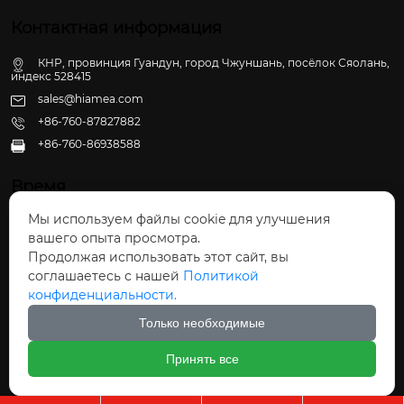
Контактная информация
КНР, провинция Гуандун, город Чжуншань, посёлок Сяолань,
индекс 528415
sales@hiamea.com
+86-760-87827882
+86-760-86938588

Время
Мы используем файлы cookie для улучшения
Пн - Пт: 09:30 - 22:00
вашего опыта просмотра.
Сб - Вс: 10:00 - 22:30
Продолжая использовать этот сайт, вы
соглашаетесь с нашей
Политикой
конфиденциальности.
Только необходимые
Авторское право©ООО Чжуншань Хайвэй
Принять все
Кухонные Принадлежности