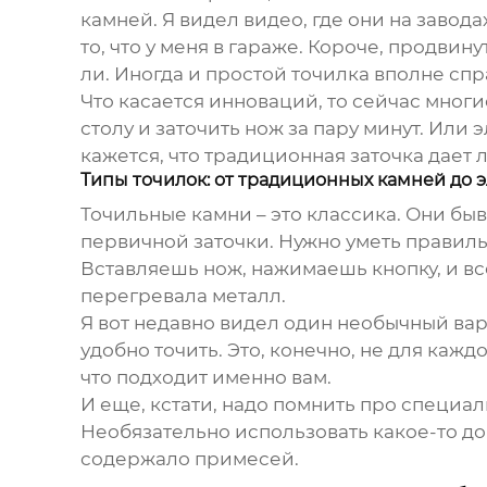
камней. Я видел видео, где они на завод
то, что у меня в гараже. Короче, продвин
ли. Иногда и простой точилка вполне спр
Что касается инноваций, то сейчас мног
столу и заточить нож за пару минут. Или 
кажется, что традиционная заточка дает л
Типы точилок: от традиционных камней до 
Точильные камни – это классика. Они бы
первичной заточки. Нужно уметь правильн
Вставляешь нож, нажимаешь кнопку, и все
перегревала металл.
Я вот недавно видел один необычный вар
удобно точить. Это, конечно, не для кажд
что подходит именно вам.
И еще, кстати, надо помнить про специал
Необязательно использовать какое-то до
содержало примесей.