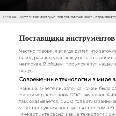
Главная
-
Поставщики инструментов для заточки ножей в домашних 
Поставщики инструментов 
Честно говоря, я всегда думал, что заточ
сосед рассказывал, как у него отстрочил 
неплохая. В общем, порылся я тут, нашел
вдруг.
Современные технологии в мире з
Раньше, знаете ли, заточка ножей была о
Например, компания
ООО Чжуншань Хай
там, оказывается, с 2013 года этим заним
у них продукция пользуется спросом в Ев
Мне вот интересно, какие технологии он