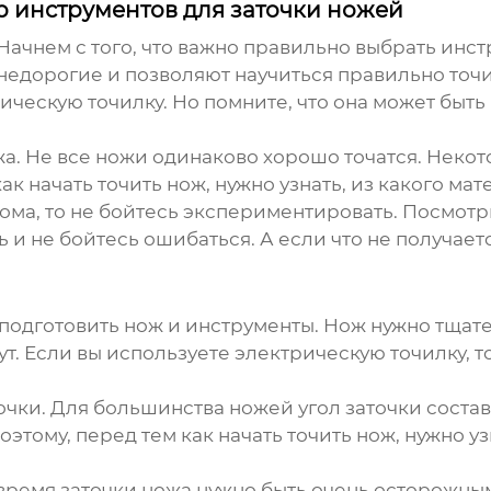
 инструментов для заточки ножей
 Начнем с того, что важно правильно выбрать инс
 недорогие и позволяют научиться правильно точи
рическую точилку. Но помните, что она может быт
а. Не все ножи одинаково хорошо точатся. Неко
как начать точить нож, нужно узнать, из какого ма
ома, то не бойтесь экспериментировать. Посмотр
 и не бойтесь ошибаться. А если что не получаетс
 подготовить нож и инструменты. Нож нужно тщат
нут. Если вы используете электрическую точилку, 
чки. Для большинства ножей угол заточки состав
оэтому, перед тем как начать точить нож, нужно у
 время заточки ножа нужно быть очень осторожным