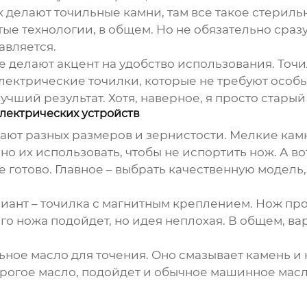
ах делают точильные камни, там все такое стерил
утые технологии, в общем. Но не обязательно сраз
авляется.
ие делают акцент на удобство использования. Точ
электрические точилки, которые не требуют особых
учший результат. Хотя, наверное, я просто стары
электрических устройств
вают разных размеров и зернистости. Мелкие камн
о их использовать, чтобы не испортить нож. А во
 готово. Главное – выбрать качественную модель,
иант – точилка с магнитным креплением. Нож про
ого ножа подойдет, но идея неплохая. В общем, ва
ьное масло для точения. Оно смазывает камень и 
рогое масло, подойдет и обычное машинное масло