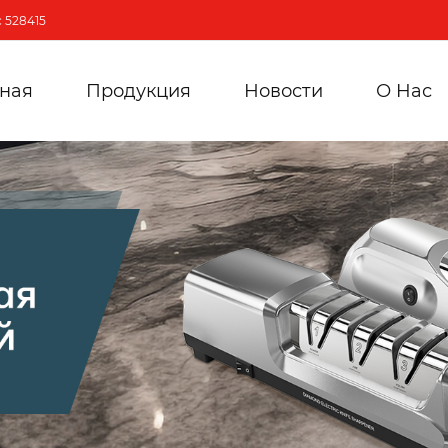
 528415
вная
Продукция
Новости
О Hас