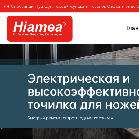
КНР, провинция Гуандун, город Чжуншань, посёлок Сяолань, индекс
Гла