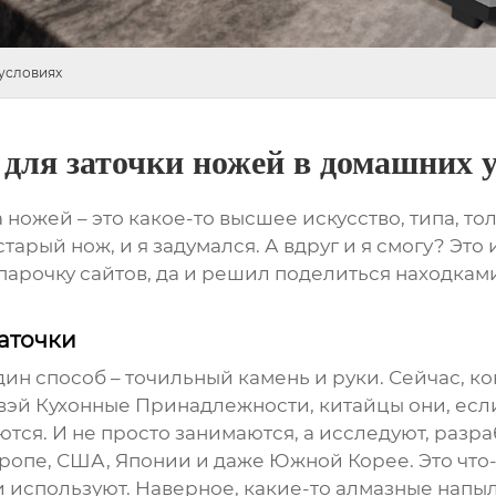
условиях
для заточки ножей в домашних 
ка ножей – это какое-то высшее искусство, типа, 
старый нож, и я задумался. А вдруг и я смогу? Это
 парочку сайтов, да и решил поделиться находками
аточки
дин способ – точильный камень и руки. Сейчас, ко
вэй Кухонные Принадлежности
, китайцы они, есл
аются. И не просто занимаются, а исследуют, разр
ропе, США, Японии и даже Южной Корее. Это что-т
и используют. Наверное, какие-то алмазные напы