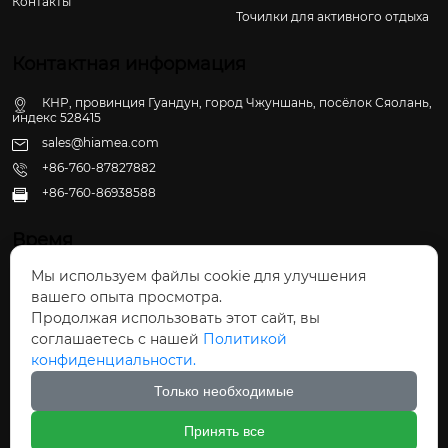
Контакты
Точилки для активного отдыха
Контактная информация
КНР, провинция Гуандун, город Чжуншань, посёлок Сяолань,
индекс 528415
sales@hiamea.com
+86-760-87827882
+86-760-86938588

Время
Мы используем файлы cookie для улучшения
Пн - Пт: 09:30 - 22:00
вашего опыта просмотра.
Сб - Вс: 10:00 - 22:30
Продолжая использовать этот сайт, вы
соглашаетесь с нашей
Политикой
конфиденциальности.
Только необходимые
Авторское право©ООО Чжуншань Хайвэй
Принять все
Кухонные Принадлежности