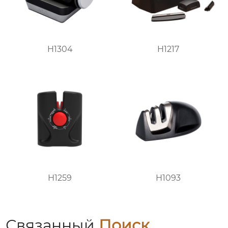
H1304
H1217
H1259
H1093
Связанный
Поиск