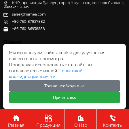
КНР, провинция Гуандун, город Чжуншань, посёлок Сяолань,
индекс 528415
sales@hiamea.com
+86-760-87827882
+86-760-86938588

Время
Мы используем файлы cookie для улучшения
Пн - Пт: 09:30 - 22:00
вашего опыта просмотра.
Сб - Вс: 10:00 - 22:30
Продолжая использовать этот сайт, вы
соглашаетесь с нашей
Политикой
конфиденциальности.
Только необходимые
Авторское право©ООО Чжуншань Хайвэй
Принять все
Кухонные Принадлежности




Главная
Продукция
О Нас
Контакты