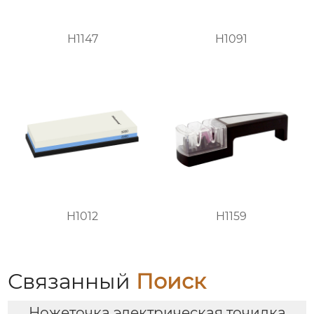
H1147
H1091
H1012
H1159
Связанный
Поиск
Ножеточка электрическая точилка