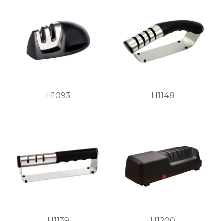
H1093
H1148
H1139
H1200