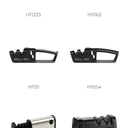
H1123S
H1062
H1151
H1054