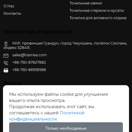
Точильные камни
О Hас
Точильные стержни и мусаты
Контакты
Точилки для активного отдыха
Контактная информация
КНР, провинция Гуандун, город Чжуншань, посёлок Сяолань,
индекс 528415
sales@hiamea.com
+86-760-87827882
+86-760-86938588

Время
Мы используем файлы cookie для улучшения
Пн - Пт: 09:30 - 22:00
вашего опыта просмотра.
Сб - Вс: 10:00 - 22:30
Продолжая использовать этот сайт, вы
соглашаетесь с нашей
Политикой
конфиденциальности.
Только необходимые