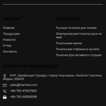
Каталог
Продукция
Главная
Ручные точилки для ножей
Продукция
Электрические точилки для но
жей
Новости
Точильные камни
О Hас
Точильные стержни и мусаты
Контакты
Точилки для активного отдыха
Контактная информация
КНР, провинция Гуандун, город Чжуншань, посёлок Сяолань,
индекс 528415
sales@hiamea.com
+86-760-87827882
+86-760-86938588
