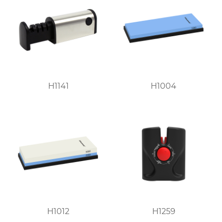
H1141
H1004
H1012
H1259