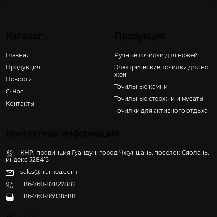
Каталог
Продукция
Главная
Ручные точилки для ножей
Продукция
Электрические точилки для но
жей
Новости
Точильные камни
О Hас
Точильные стержни и мусаты
Контакты
Точилки для активного отдыха
Контактная информация
КНР, провинция Гуандун, город Чжуншань, посёлок Сяолань,
индекс 528415
sales@hiamea.com
+86-760-87827882
+86-760-86938588
