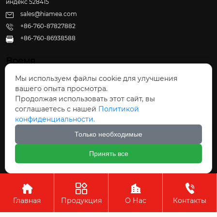
индекс 528415
sales@hiamea.com
+86-760-87827882
+86-760-86938588

Время
Мы используем файлы cookie для улучшения
Пн - Пт: 09:30 - 22:00
вашего опыта просмотра.
Сб - Вс: 10:00 - 22:30
Продолжая использовать этот сайт, вы
соглашаетесь с нашей
Политикой
конфиденциальности.
Только необходимые
Авторское право©ООО Чжуншань Хайвэй
Принять все
Кухонные Принадлежности




Главная
Продукция
О Нас
Контакты