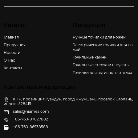
Каталог
Продукция
Главная
Ручные точилки для ножей
Продукция
Электрические точилки для но
жей
Новости
Точильные камни
О Hас
Точильные стержни и мусаты
Контакты
Точилки для активного отдыха
Контактная информация
КНР, провинция Гуандун, город Чжуншань, посёлок Сяолань,
индекс 528415
sales@hiamea.com
+86-760-87827882
+86-760-86938588
