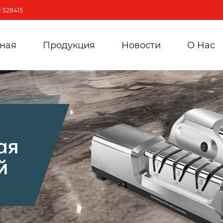
 528415
вная
Продукция
Новости
О Hас