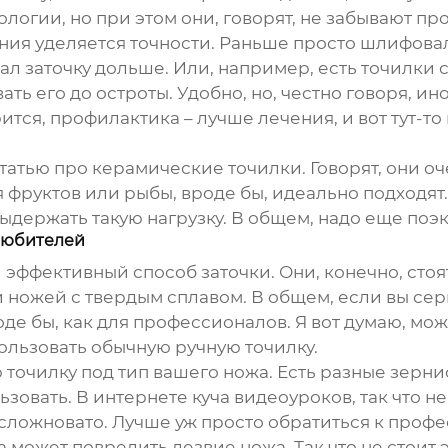
ологии, но при этом они, говорят, не забывают 
ния уделяется точности. Раньше просто шлифовал
ал заточку дольше. Или, например, есть точилки 
ать его до остроты. Удобно, но, честно говоря, и
орится, профилактика – лучше лечения, и вот тут-
а статью про керамические точилки. Говорят, они о
 фруктов или рыбы, вроде бы, идеально подходят.
 выдержать такую нагрузку. В общем, надо еще поэ
любителей
 эффективный способ заточки. Они, конечно, стоят
 ножей с твердым сплавом. В общем, если вы сер
оде бы, как для профессионалов. Я вот думаю, мож
ользовать обычную ручную точилку.
точилку под тип вашего ножа. Есть разные зернис
ьзовать. В интернете куча видеоуроков, так что н
о сложновато. Лучше уж просто обратиться к профе
а может повредить лезвие ножа. Так что не стоит