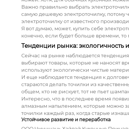
Важно правильно выбрать электроточилку
самую дешевую электроточилку, потому ч
электроточилку от известного производи
Я вот думаю, может, купить себе электро
конечно, если будет больше времени, то
Тенденции рынка: экологичность и
Сейчас на рынке наблюдается тенденция
выбирают товары, которые не наносят вр
используют экологически чистые материа
И еще наблюдается тенденция к долговеч
стараются делать точилки из качественн
общем, кто не рискует, тот не пьет шампа
Интересно, что в последнее время появи
алмазным напылением, которые можно зата
точилки каждый раз, когда старые изнаш
Устойчивое развитие и переработка
ООО Чжуншань Хайвэй Кухонные Принадле