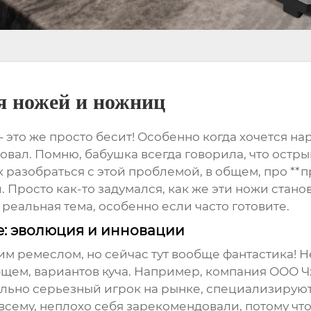
я ножей и ножниц
т – это же просто бесит! Особенно когда хочется на
вал. Помню, бабушка всегда говорила, что острый
ак разобраться с этой проблемой, в общем, про *
и. Просто как-то задумался, как же эти ножи станов
 реальная тема, особенно если часто готовите.
е: эволюция и инновации
м ремеслом, но сейчас тут вообще фантастика! Не
бщем, вариантов куча. Например, компания ООО 
льно серьезный игрок на рынке, специализируют
о всему, неплохо себя зарекомендовали, потому чт