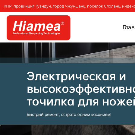
КНР, провинция Гуандун, город Чжуншань, посёлок Сяолань, индекс
Гла