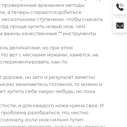
про проверенные временем методы.
и, а теперь стараются добиться
с несколькими ступенями, чтобы сначала
ногда проще купить новый нож, чем
то и важны качественные **инструменты
чень деликатные, но при этом
 Но вот с мясными ножами, кажется, не
кспериментировать, как-то.
 дороже, но зато и результат заметно
ьезно занимаетесь готовкой, то можно и
ет, купить себе какую-нибудь, но пока
тости, и для каждого ножа нужна своя. И
е проблема разобраться. Но, честно
ссионалу, если нож сильно тупит.
 экспериментировать, если вы не уверены