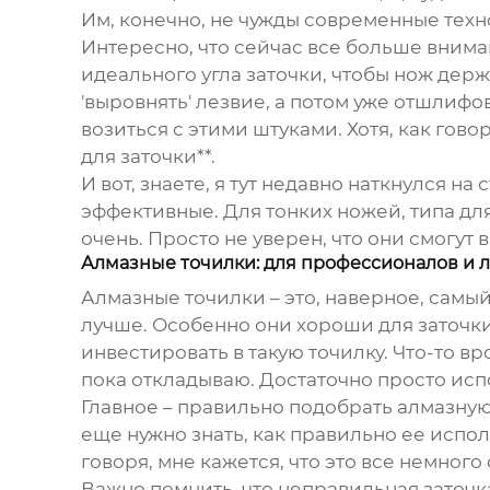
Им, конечно, не чужды современные техн
Интересно, что сейчас все больше внима
идеального угла заточки, чтобы нож держ
'выровнять' лезвие, а потом уже отшлифов
возиться с этими штуками. Хотя, как гов
для заточки**.
И вот, знаете, я тут недавно наткнулся н
эффективные. Для тонких ножей, типа для
очень. Просто не уверен, что они смогут
Алмазные точилки: для профессионалов и 
Алмазные точилки – это, наверное, самый
лучше. Особенно они хороши для заточки
инвестировать в такую точилку. Что-то вр
пока откладываю. Достаточно просто исп
Главное – правильно подобрать алмазную 
еще нужно знать, как правильно ее испол
говоря, мне кажется, что это все немног
Важно помнить, что неправильная заточк