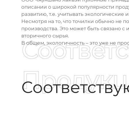
описании о широкой популярности продук
развитию, т.е. учитывать экологические 
Несмотря на то, что точилки обычно не 
производства. Это может быть связано с
вторичного сырья.
Соответ
В общем, экологичность – это уже не про
Продукц
Соответств