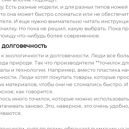
. Есть разные модели, и для разных типов ножей 
то она может быстро сломаться или не обеспечить
теля. И еще нужно внимательно читать инструкцию
точилку. Но пока не решил, какую выбрать. Пока п
 поищу что-нибудь более современное.
 долговечность
 к экологичности и долговечности. Люди все бол
еда природе. Так что производители **точилок д
лы и технологии. Например, вместо пластика на
ности. Люди хотят покупать товары, которые прос
ых материалов, чтобы они не сломались быстро. И
нское, как говорится.
лось много точилок, которые можно использовать
чивать заново. Это, наверное, это очень удобно,
иваются.
жности, судя по всему, обращает внимание на э