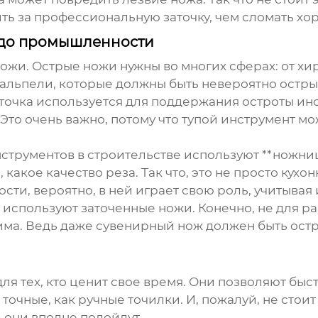
ить за профессиональную заточку, чем сломать х
 до промышленности
 ножи. Острые ножи нужны во многих сферах: от х
ьпели, которые должны быть невероятно острыми
аточка используется для поддержания остроты ин
 Это очень важно, потому что тупой инструмент 
инструментов в строительстве используют **ножни
 какое качество реза. Так что, это не просто кухо
ти, вероятно, в ней играет свою роль, учитывая
используют заточенные ножи. Конечно, не для раб
дима. Ведь даже сувенирный нож должен быть ост
ля тех, кто ценит свое время. Они позволяют быст
 точные, как ручные точилки. И, пожалуй, не стоит
 они вполне подойдут.