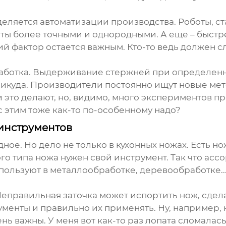
еляется автоматизации производства. Роботы, ста
нты более точными и однородными. А еще – быстр
ий фактор остается важным. Кто-то ведь должен 
аботка. Выдерживание стержней при определенн
 никуда. Производители постоянно ищут новые ме
это делают, но, видимо, много экспериментов пров
 с этим тоже как-то по-особенному надо?
инструментов
ное. Но дело не только в кухонных ножах. Есть но
ого типа ножа нужен свой инструмент. Так что ас
ользуют в металлообработке, деревообработке...
Неправильная заточка может испортить нож, сдел
менты и правильно их применять. Ну, например, 
ень важны. У меня вот как-то раз лопата сломалас