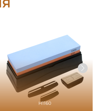
ия
H1160