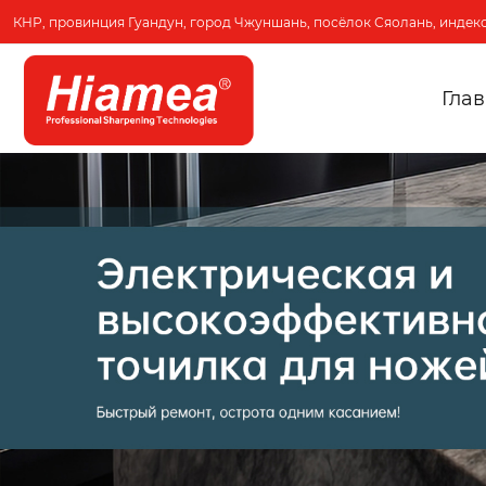
КНР, провинция Гуандун, город Чжуншань, посёлок Сяолань, индекс
Гла