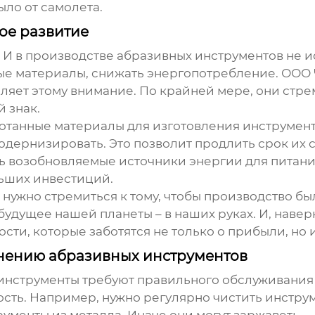
ыло от самолета.
ое развитие
а. И в производстве абразивных инструментов не
тые материалы, снижать энергопотребление. ООО
еляет этому внимание. По крайней мере, они стр
 знак.
танные материалы для изготовления инструмент
дернизировать. Это позволит продлить срок их с
ь возобновляемые источники энергии для питани
ольших инвестиций.
о нужно стремиться к тому, чтобы производство б
удущее нашей планеты – в наших руках. И, наверн
и, которые заботятся не только о прибыли, но и
нению абразивных инструментов
 инструменты требуют правильного обслуживания
ть. Например, нужно регулярно чистить инструмен