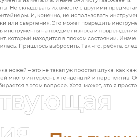
ументы из металла. Иначе они могут заржаветь.
ы. Не складывать их вместе с другими предметам
тейнеры. И, конечно, не использовать инструмен
бки или сверления. Это может повредить инструме
ть инструменты на предмет износа и повреждений
т, который находится в плохом состоянии. Иначе 
лилась. Пришлось выбросить. Так что, ребята, сле
чка ножей – это не такая уж простая штука, как ка
 в ней много интересных тенденций и перспектив.
ается в этом вопросе. Хотя, может, это я просто 
ствующая
ия