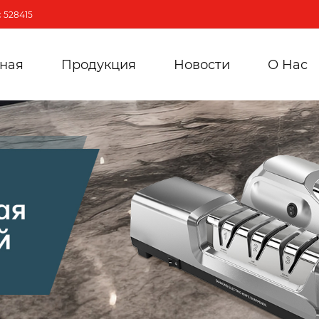
 528415
вная
Продукция
Новости
О Hас