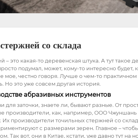
стержней со склада
 – это какая-то деревенская штука. А тут такое де
просто подумал, может, кому-то интересно будет, к
е мое, честно говоря. Лучше о чем-то практичном
. Но это уже совсем другая история.
одстве абразивных инструментов
ни для заточки, знаете ли, бывают разные. От про
ые производители, как, например, ООО Чжуншань
. Их
производители точильных стержней со скла
иментируют с размерами зерен. Главное – чтобы 
. Так вот, они в Китае, кстати, уже давно тут на н