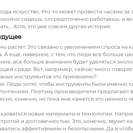
 рода искусство. Кто-то может провести часами з
покойно сидишь, сосредоточенно работаешь, и все
ь... Хотя, это уже совсем другая история.
удущее
 растет. Это связано с увеличением спроса на к
А еще, наверное, с тем, что люди все больше цен
ное, все больше внимания будет уделяться эколо
ющей среде. Вот, например, сейчас много говоря
зивных инструментов это применимо?
я. Люди хотят, чтобы инструменты были именно та
дпочтениям. Поэтому производители предлагают 
сно, конечно, но пока мне кажется это немного пе
льзоваться новые материалы и технологии. Напри
отой и долговечностью. Это, конечно, звучит как 
тавались эффективными и безопасными. Да и чтобы