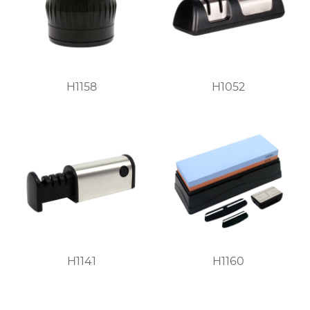
H1158
H1052
H1141
H1160