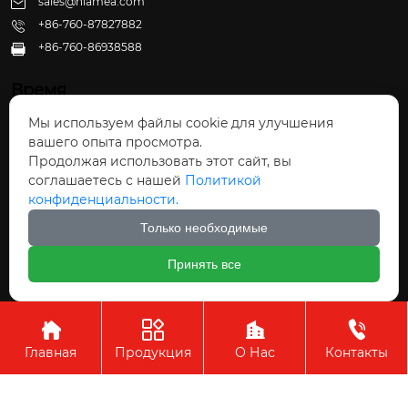
sales@hiamea.com
+86-760-87827882
+86-760-86938588

Время
Мы используем файлы cookie для улучшения
Пн - Пт: 09:30 - 22:00
вашего опыта просмотра.
Сб - Вс: 10:00 - 22:30
Продолжая использовать этот сайт, вы
соглашаетесь с нашей
Политикой
конфиденциальности.
Только необходимые
Авторское право©ООО Чжуншань Хайвэй
Принять все
Кухонные Принадлежности




Главная
Продукция
О Нас
Контакты