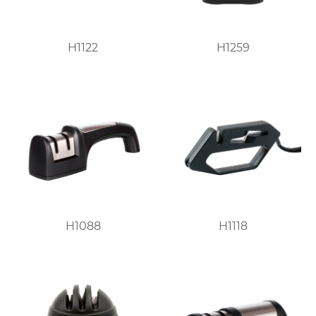
H1122
H1259
H1088
H1118