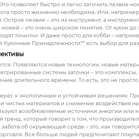
то позволяет быстро и легко заточить лезвие нож
ота просто жизненно необходима. Или, например,
. Острое лезвие – это их инструмент, а инструмен
ожей – это очень широкое понятие. От кухни до 
одят точилки. И даже просто для хобби – наприме
эй Кухонные Принадлежности** есть выбор для разн
пективы
тся. Появляются новые технологии, новые матер
грированные системы заточки – это комплексы, 
ение длительного времени. То есть, это не просто
терес к экологичным и устойчивым решениям. П
и чистых материалов и снижение воздействия н
льзуют возобновляемые источники энергии или 
 тренд, который говорит о том, что производител
забота об окружающей среде – это, как говоритс
торговля. Все больше людей предпочитают покупа