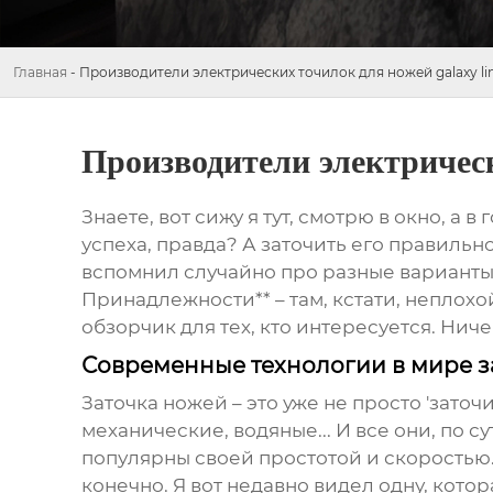
Главная
-
Производители электрических точилок для ножей galaxy li
Производители электрическ
Знаете, вот сижу я тут, смотрю в окно, а 
успеха, правда? А заточить его правильно
вспомнил случайно про разные варианты 
Принадлежности** – там, кстати, неплох
обзорчик для тех, кто интересуется. Ниче
Современные технологии в мире з
Заточка ножей – это уже не просто 'заточ
механические, водяные... И все они, по с
популярны своей простотой и скоростью. 
конечно. Я вот недавно видел одну, котора