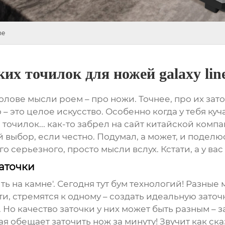
ne
их точилок для ножей galaxy lin
в голове мысли роем – про ножи. Точнее, про их за
 – это целое искусство. Особенно когда у тебя куч
точилок... как-то забрел на сайт китайской ком
ой выбор, если честно. Подумал, а может, и поде
го серьезного, просто мысли вслух. Кстати, а у в
аточки
ить на камне'. Сегодня тут бум технологий! Разны
ути, стремятся к одному – создать идеальную зато
Но качество заточки у них может быть разным – з
я обещает заточить нож за минуту! Звучит как сказ