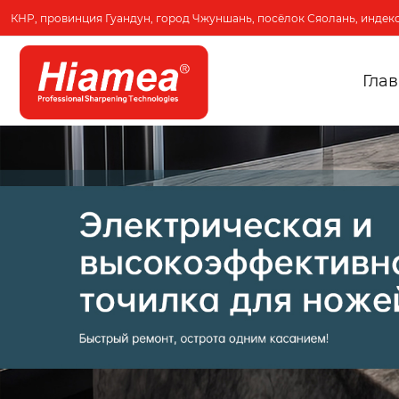
КНР, провинция Гуандун, город Чжуншань, посёлок Сяолань, индекс
Гла