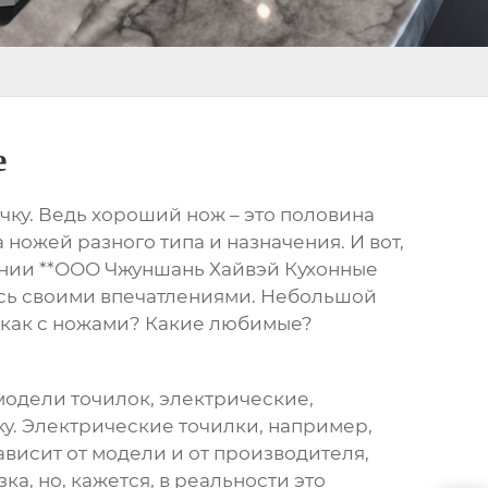
e
точку. Ведь хороший нож – это половина
а ножей разного типа и назначения. И вот,
пании **ООО Чжуншань Хайвэй Кухонные
люсь своими впечатлениями. Небольшой
ас как с ножами? Какие любимые?
е модели точилок, электрические,
чку. Электрические точилки, например,
ависит от модели и от производителя,
ка, но, кажется, в реальности это