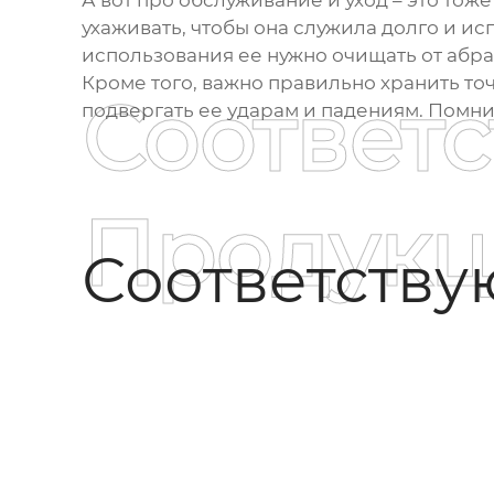
А вот про обслуживание и уход – это тож
ухаживать, чтобы она служила долго и ис
использования ее нужно очищать от абр
Кроме того, важно правильно хранить точ
Соответ
подвергать ее ударам и падениям. Помнит
Продукц
Соответств