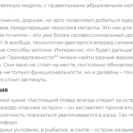
твенную модель, с правильными абразивными мат
конечно, дороже, но зато позволяют добиться иде
зив, предотвращая перегрев металла. Это как для
ные точилки – это уже более профессиональный у
оит. А вообще, технологии двигаются вперед сем
е способы заточки. Интересно, что будет дальше
ые Принадлежности** можно найти разные вариан
 Они явно не стоят на месте, постоянно обновляю
 не только функциональности, но и дизайну – то
о стоит заглянуть.
ния
шней кухни. Настоящий повар всегда следит за ост
гораздо опаснее острого – он заставляет прилагат
роятность порезаться увеличивается в разы. Так ч
омфорт.
одных условиях, в рыбалке, в охоте – острое лезв