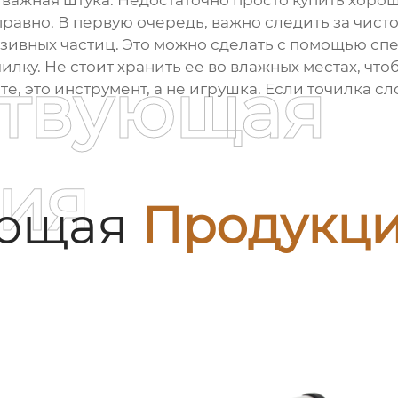
е важная штука. Недостаточно просто купить хоро
правно. В первую очередь, важно следить за чист
азивных частиц. Это можно сделать с помощью сп
илку. Не стоит хранить ее во влажных местах, что
ствующая
е, это инструмент, а не игрушка. Если точилка сл
ия
ующая
Продукц