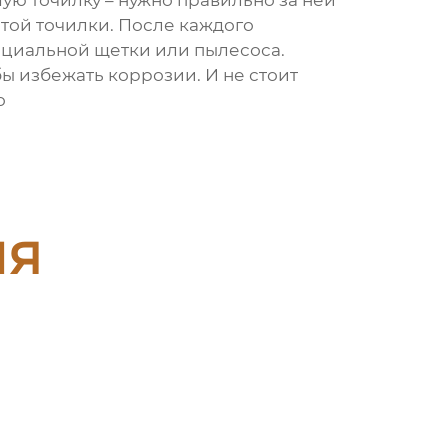
шую точилку – нужно правильно за ней
отой точилки. После каждого
ециальной щетки или пылесоса.
бы избежать коррозии. И не стоит
о
ия