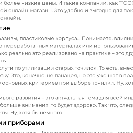
и более низкие цены. И такие компании, как **О
й онлайн-магазин. Это удобно и выгодно для поку
 онлайн.
тие
разивы, пластиковые корпуса… Понимаете, влияние
ю о переработанных материалах или использован
ько реально это реализовано на практике – это др
ть.
уги по утилизации старых точилок. То есть, вмес
тку. Это, конечно, не панацея, но это уже шаг в 
 основных критериев при выборе точилки. Ну, хотя
вого развития – это актуальная тема для всей ин
больше внимания, то будет здорово. Так что, сле
ты. Ну, хотя бы немного.
ыми приборами