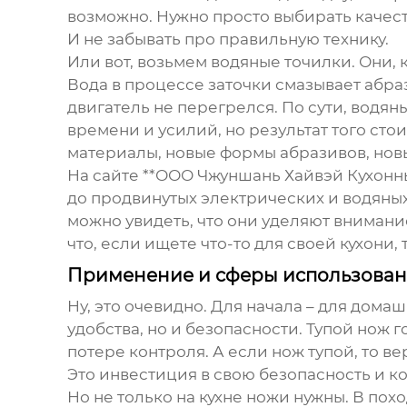
возможно. Нужно просто выбирать качес
И не забывать про правильную технику.
Или вот, возьмем водяные точилки. Они, 
Вода в процессе заточки смазывает абра
двигатель не перегрелся. По сути, водя
времени и усилий, но результат того ст
материалы, новые формы абразивов, новы
На сайте **ООО Чжуншань Хайвэй Кухонн
до продвинутых электрических и водяных.
можно увидеть, что они уделяют внимание
что, если ищете что-то для своей кухони, т
Применение и сферы использова
Ну, это очевидно. Для начала – для дома
удобства, но и безопасности. Тупой нож 
потере контроля. А если нож тупой, то ве
Это инвестиция в свою безопасность и к
Но не только на кухне ножи нужны. В пох