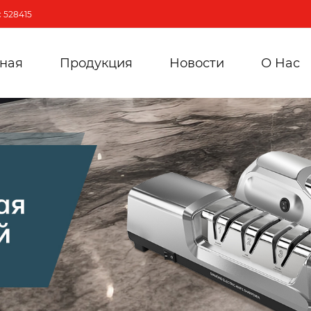
 528415
вная
Продукция
Новости
О Hас