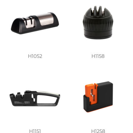
H1052
H1158
H1151
H1258