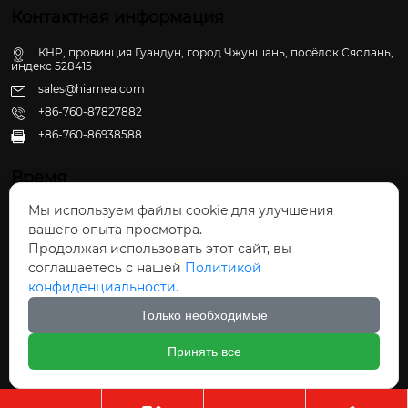
Контактная информация
КНР, провинция Гуандун, город Чжуншань, посёлок Сяолань,
индекс 528415
sales@hiamea.com
+86-760-87827882
+86-760-86938588

Время
Мы используем файлы cookie для улучшения
Пн - Пт: 09:30 - 22:00
вашего опыта просмотра.
Сб - Вс: 10:00 - 22:30
Продолжая использовать этот сайт, вы
соглашаетесь с нашей
Политикой
конфиденциальности.
Только необходимые
Авторское право©ООО Чжуншань Хайвэй
Принять все
Кухонные Принадлежности