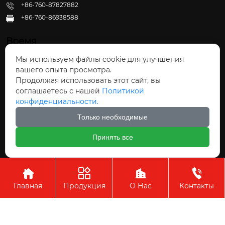
+86-760-87827882
+86-760-86938588

Время
Мы используем файлы cookie для улучшения
Пн - Пт: 09:30 - 22:00
вашего опыта просмотра.
Сб - Вс: 10:00 - 22:30
Продолжая использовать этот сайт, вы
соглашаетесь с нашей
Политикой
конфиденциальности.
Только необходимые
Авторское право©ООО Чжуншань Хайвэй
Принять все
Кухонные Принадлежности




Главная
Продукция
О Нас
Контакты