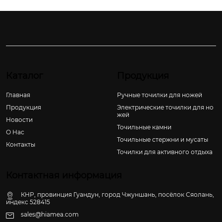
Каталог
Продукция
Главная
Ручные точилки для ножей
Продукция
Электрические точилки для но
жей
Новости
Точильные камни
О Hас
Точильные стержни и мусаты
Контакты
Точилки для активного отдыха
Контактная информация
КНР, провинция Гуандун, город Чжуншань, посёлок Сяолань,
индекс 528415
sales@hiamea.com