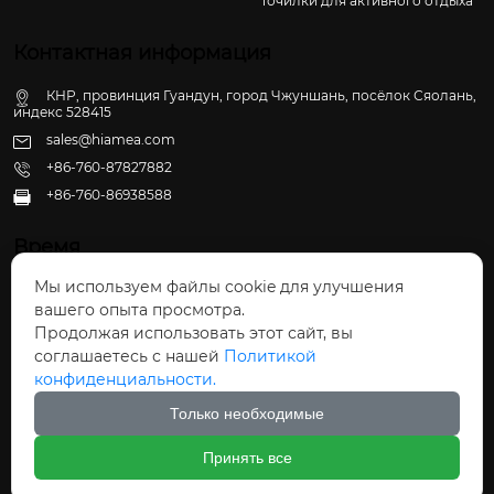
Точилки для активного отдыха
Контактная информация
КНР, провинция Гуандун, город Чжуншань, посёлок Сяолань,
индекс 528415
sales@hiamea.com
+86-760-87827882
+86-760-86938588

Время
Мы используем файлы cookie для улучшения
Пн - Пт: 09:30 - 22:00
вашего опыта просмотра.
Сб - Вс: 10:00 - 22:30
Продолжая использовать этот сайт, вы
соглашаетесь с нашей
Политикой
конфиденциальности.
Только необходимые
Авторское право©ООО Чжуншань Хайвэй
Принять все
Кухонные Принадлежности