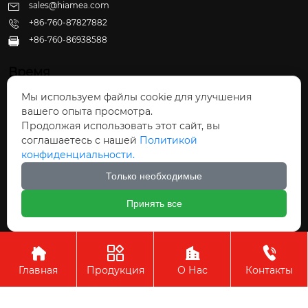
sales@hiamea.com
+86-760-87827882
+86-760-86938588

Время
Мы используем файлы cookie для улучшения
Пн - Пт: 09:30 - 22:00
вашего опыта просмотра.
Сб - Вс: 10:00 - 22:30
Продолжая использовать этот сайт, вы
соглашаетесь с нашей
Политикой
конфиденциальности.
Только необходимые
Авторское право©ООО Чжуншань Хайвэй
Принять все
Кухонные Принадлежности




Главная
Продукция
О Нас
Контакты