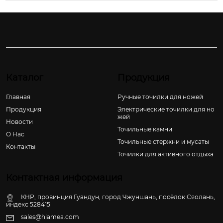
Каталог
Продукция
Главная
Ручные точилки для ножей
Продукция
Электрические точилки для но
жей
Новости
Точильные камни
О Hас
Точильные стержни и мусаты
Контакты
Точилки для активного отдыха
Контактная информация
КНР, провинция Гуандун, город Чжуншань, посёлок Сяолань,
индекс 528415
sales@hiamea.com