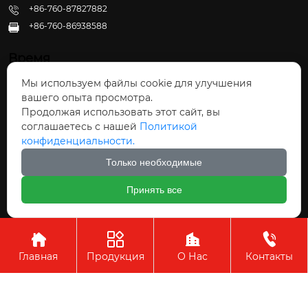
+86-760-87827882
+86-760-86938588

Время
Мы используем файлы cookie для улучшения
Пн - Пт: 09:30 - 22:00
вашего опыта просмотра.
Сб - Вс: 10:00 - 22:30
Продолжая использовать этот сайт, вы
соглашаетесь с нашей
Политикой
конфиденциальности.
Только необходимые
Авторское право©ООО Чжуншань Хайвэй
Принять все
Кухонные Принадлежности




Главная
Продукция
О Нас
Контакты