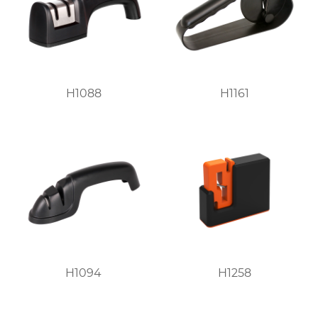
H1088
H1161
H1094
H1258