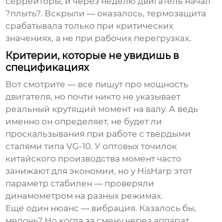
серрейторы, и через неделю двигатель начал
?плыть?. Вскрыли — оказалось, термозащита
срабатывала только при критических
значениях, а не при рабочих перегрузках.
Критерии, которые не увидишь в
спецификациях
Вот смотрите — все пишут про мощность
двигателя, но почти никто не указывает
реальный крутящий момент на валу. А ведь
именно он определяет, не будет ли
проскальзывания при работе с твёрдыми
сталями типа VG-10. У
оптовых точилок
китайского производства момент часто
занижают для экономии, но у HisHarp этот
параметр стабилен — проверяли
динамометром на разных режимах.
Ещё один нюанс — вибрация. Казалось бы,
мелочь? Но когда за смену через аппарат