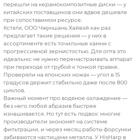
перешли на керамокомпозитные диски — у
китайских поставщиков они вдвое дешевле
при сопоставимом ресурсе.
Кстати, ООО Чжуншань Хайвэй как раз
предлагает такие решения — у них в
ассортименте есть точильные камни с
прогрессивной зернистостью. Для опта это
идеально: не нужно перенастраивать аппарат
при переходе от грубой к тонкой правке.
Проверяли на японских ножах — угол в 15
градусов держит стабильно даже после 800
циклов.
Важный момент про водяное охлаждение —
без него любой абразив быстрее
изнашивается. Но тут есть подвох: многие
производители экономят на системе
фильтрации, и через месяц работы форсунки
забиваются частицами металла. У HisHarp в