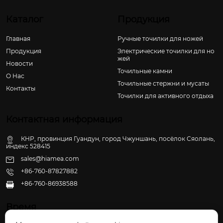
Каталог
Продукция
Главная
Ручные точилки для ножей
Продукция
Электрические точилки для но
жей
Новости
Точильные камни
О Hас
Точильные стержни и мусаты
Контакты
Точилки для активного отдыха
Контактная информация
КНР, провинция Гуандун, город Чжуншань, посёлок Сяолань,
индекс 528415
sales@hiamea.com
+86-760-87827882
+86-760-86938588

Время