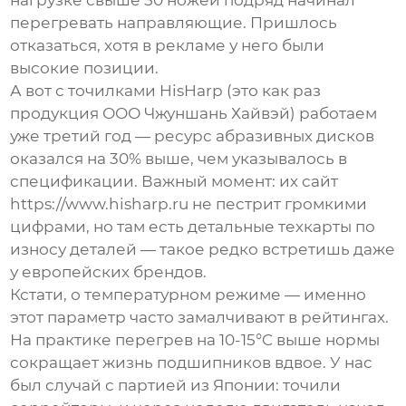
нагрузке свыше 50 ножей подряд начинал
перегревать направляющие. Пришлось
отказаться, хотя в рекламе у него были
высокие позиции.
А вот с
точилками HisHarp
(это как раз
продукция ООО Чжуншань Хайвэй) работаем
уже третий год — ресурс абразивных дисков
оказался на 30% выше, чем указывалось в
спецификации. Важный момент: их сайт
https://www.hisharp.ru не пестрит громкими
цифрами, но там есть детальные техкарты по
износу деталей — такое редко встретишь даже
у европейских брендов.
Кстати, о температурном режиме — именно
этот параметр часто замалчивают в рейтингах.
На практике перегрев на 10-15°C выше нормы
сокращает жизнь подшипников вдвое. У нас
был случай с партией из Японии: точили