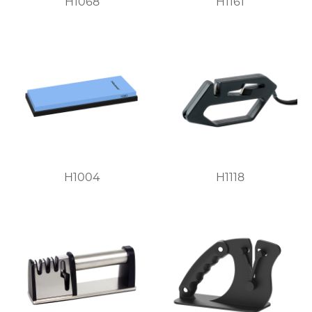
H1068
H1161
H1004
H1118