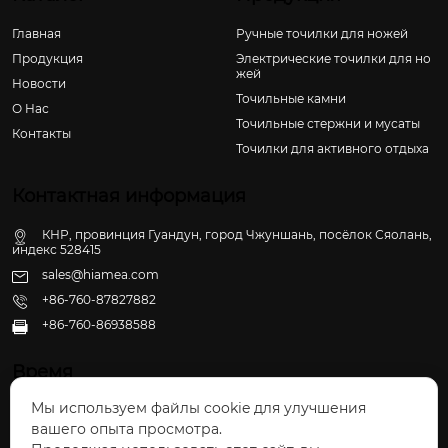
Главная
Ручные точилки для ножей
Продукция
Электрические точилки для но
жей
Новости
Точильные камни
О Hас
Точильные стержни и мусаты
Контакты
Точилки для активного отдыха
Контактная информация
КНР, провинция Гуандун, город Чжуншань, посёлок Сяолань,
индекс 528415
sales@hiamea.com
+86-760-87827882
+86-760-86938588

Время
Мы используем файлы cookie для улучшения
Пн - Пт: 09:30 - 22:00
вашего опыта просмотра.
Сб - Вс: 10:00 - 22:30