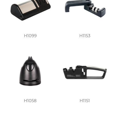
H1099
H1153
H1058
H1151