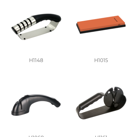
H1148
H1015