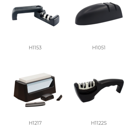
H1153
H1051
H1217
H1122S