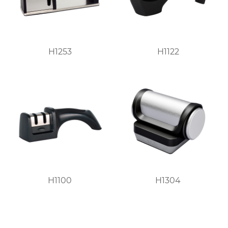
H1253
H1122
H1100
H1304