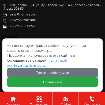
КНР, провинция Гуандун, город Чжуншань, посёлок Сяолань,
индекс 528415
sales@hiamea.com
+86-760-87827882
+86-760-86938588

Время
Мы используем файлы cookie для улучшения
Пн - Пт: 09:30 - 22:00
вашего опыта просмотра.
Сб - Вс: 10:00 - 22:30
Продолжая использовать этот сайт, вы
соглашаетесь с нашей
Политикой
конфиденциальности.
Только необходимые
Авторское право©ООО Чжуншань Хайвэй
Принять все
Кухонные Принадлежности




Главная
Продукция
О Нас
Контакты