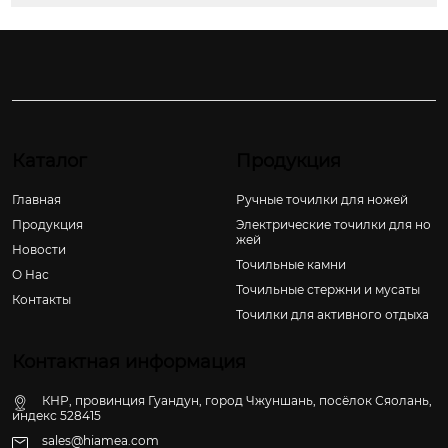
Каталог
Продукция
Главная
Ручные точилки для ножей
Продукция
Электрические точилки для но
жей
Новости
Точильные камни
О Hас
Точильные стержни и мусаты
Контакты
Точилки для активного отдыха
Контактная информация
КНР, провинция Гуандун, город Чжуншань, посёлок Сяолань,
индекс 528415
sales@hiamea.com