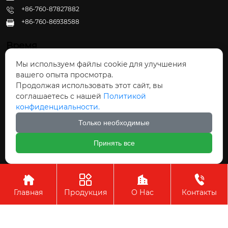
+86-760-87827882
+86-760-86938588

Время
Мы используем файлы cookie для улучшения
Пн - Пт: 09:30 - 22:00
вашего опыта просмотра.
Сб - Вс: 10:00 - 22:30
Продолжая использовать этот сайт, вы
соглашаетесь с нашей
Политикой
конфиденциальности.
Только необходимые
Авторское право©ООО Чжуншань Хайвэй
Принять все
Кухонные Принадлежности




Главная
Продукция
О Нас
Контакты