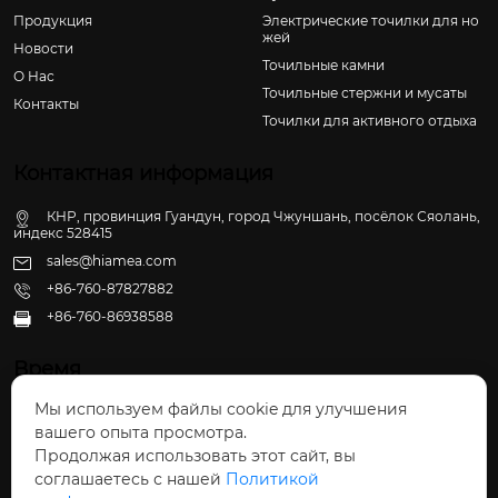
Продукция
Электрические точилки для но
жей
Новости
Точильные камни
О Hас
Точильные стержни и мусаты
Контакты
Точилки для активного отдыха
Контактная информация
КНР, провинция Гуандун, город Чжуншань, посёлок Сяолань,
индекс 528415
sales@hiamea.com
+86-760-87827882
+86-760-86938588

Время
Мы используем файлы cookie для улучшения
Пн - Пт: 09:30 - 22:00
вашего опыта просмотра.
Сб - Вс: 10:00 - 22:30
Продолжая использовать этот сайт, вы
соглашаетесь с нашей
Политикой