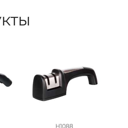
кты
H1088