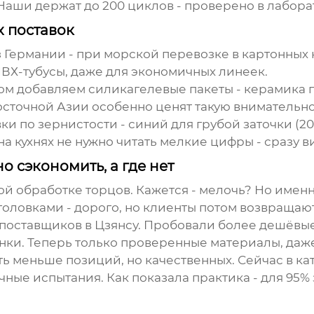
 Наши держат до 200 циклов - проверено в лаборат
х поставок
из Германии - при морской перевозке в картонных
ВХ-тубусы, даже для экономичных линеек.
ом добавляем силикагелевые пакеты - керамика г
сточной Азии особенно ценят такую внимательнос
 по зернистости - синий для грубой заточки (200
 на кухнях не нужно читать мелкие цифры - сразу в
 сэкономить, а где нет
й обработке торцов. Кажется - мелочь? Но име
оловками - дорого, но клиенты потом возвращают
 поставщиков в Цзянсу. Пробовали более дешёвы
ки. Теперь только проверенные материалы, даже
ть меньше позиций, но качественных. Сейчас в кат
ые испытания. Как показала практика - для 95% з