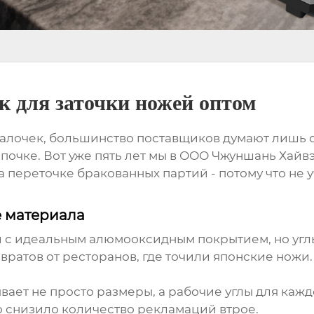
к для заточки ножей оптом
 палочек, большинство поставщиков думают лишь о
епочке. Вот уже пять лет мы в ООО Чжуншань Хай
а переточке бракованных партий - потому что не
е материала
и с идеальным алюмооксидным покрытием, но угл
возвратов от ресторанов, где точили японские нож
зывает не просто размеры, а рабочие углы для каж
то снизило количество рекламаций втрое.