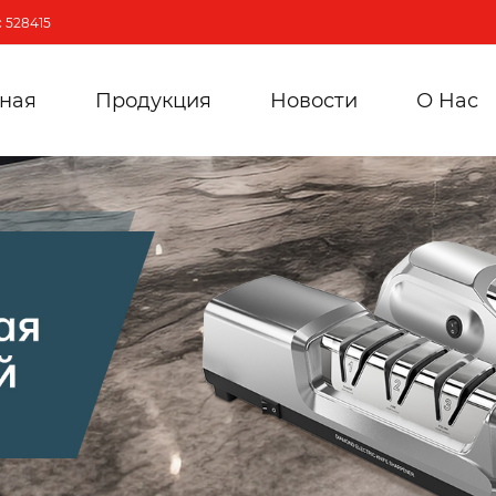
 528415
вная
Продукция
Новости
О Hас