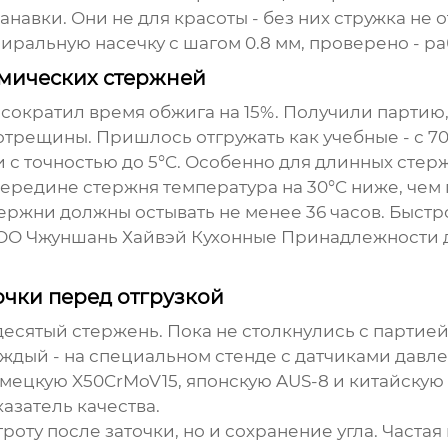
навки. Они не для красоты - без них стружка не 
пиральную насечку с шагом 0.8 мм, проверено - р
мических стержней
 сократил время обжига на 15%. Получили партию,
ротрещины. Пришлось отгружать как учебные - с 7
 с точностью до 5°C. Особенно для длинных стерж
ередине стержня температура на 30°C ниже, чем п
стержни должны остывать не менее 36 часов. Быс
ООО Чжуншань Хайвэй Кухонные Принадлежности 
очки перед отгрузкой
есятый стержень. Пока не столкнулись с партией
аждый - на специальном стенде с датчиками давле
немецкую X50CrMoV15, японскую AUS-8 и китайскую
казатель качества.
оту после заточки, но и сохранение угла. Часта