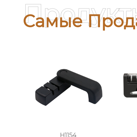
Продукт
Самые Прод
H1154