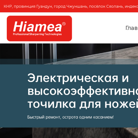
КНР, провинция Гуандун, город Чжуншань, посёлок Сяолань, индекс
Гла