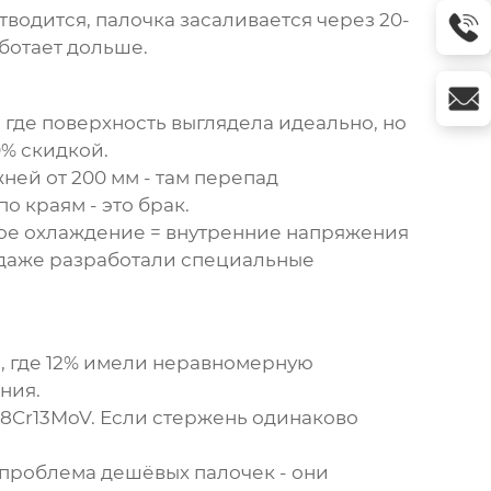
отводится, палочка засаливается через 20-
аботает дольше.
 где поверхность выглядела идеально, но
0% скидкой.
ней от 200 мм - там перепад
о краям - это брак.
трое охлаждение = внутренние напряжения
даже разработали специальные
, где 12% имели неравномерную
ния.
 8Cr13MoV. Если стержень одинаково
я проблема дешёвых палочек - они