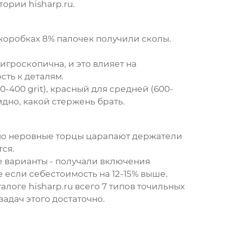
ории hisharp.ru.
 коробках 8% палочек получили сколы.
игроскопична, и это влияет на
ть к деталям.
-400 grit), красный для средней (600-
идно, какой стержень брать.
нно неровные торцы царапают держатели
ся.
е варианты - получали включения
 если себестоимость на 12-15% выше.
алоге hisharp.ru всего 7 типов точильных
адач этого достаточно.