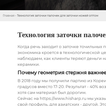
Главная
-
Технология заточки палочек для заточки ножей оптом
Технология заточки палоче
Когда речь заходит о заточке точильных
экономика кроется в технологической ц
наблюдаем, как клиенты теряют деньги н
керамики.
Почему геометрия стержня важне
В 2018 году мы получили партию из Коре
градусов вместо 17-20. Результат - 40% 
хотя сам материал был дорогим.
Сейчас на https://www.hisharp.ru мы ука
свой профиль, для азиатских - другой. Э