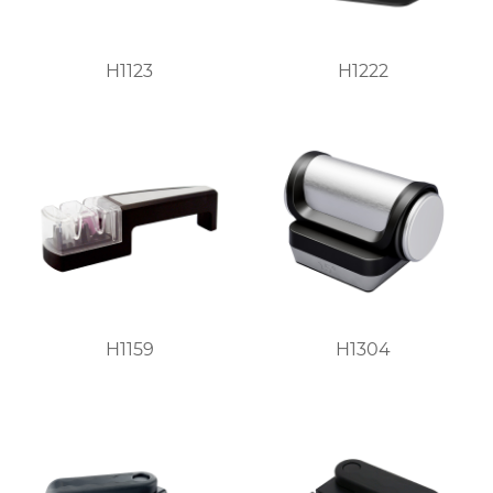
H1123
H1222
H1159
H1304