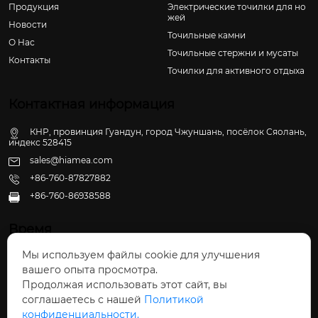
Продукция
Электрические точилки для но
жей
Новости
Точильные камни
О Hас
Точильные стержни и мусаты
Контакты
Точилки для активного отдыха
Контактная информация
КНР, провинция Гуандун, город Чжуншань, посёлок Сяолань,
индекс 528415
sales@hiamea.com
+86-760-87827882
+86-760-86938588

Время
Мы используем файлы cookie для улучшения
Пн - Пт: 09:30 - 22:00
вашего опыта просмотра.
Сб - Вс: 10:00 - 22:30
Продолжая использовать этот сайт, вы
соглашаетесь с нашей
Политикой
конфиденциальности.