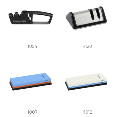
H1054
H1120
H1007
H1012