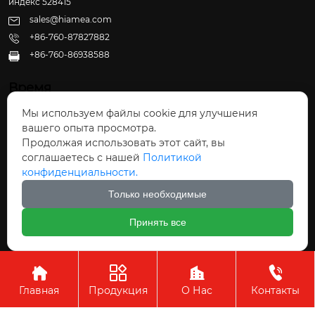
индекс 528415
sales@hiamea.com
+86-760-87827882
+86-760-86938588

Время
Мы используем файлы cookie для улучшения
Пн - Пт: 09:30 - 22:00
вашего опыта просмотра.
Сб - Вс: 10:00 - 22:30
Продолжая использовать этот сайт, вы
соглашаетесь с нашей
Политикой
конфиденциальности.
Только необходимые
Авторское право©ООО Чжуншань Хайвэй
Принять все
Кухонные Принадлежности




Главная
Продукция
О Нас
Контакты