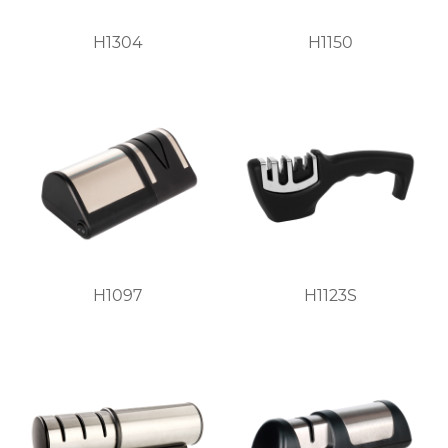
H1304
H1150
H1097
H1123S