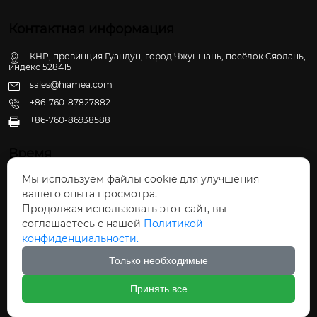
Контактная информация
КНР, провинция Гуандун, город Чжуншань, посёлок Сяолань,
индекс 528415
sales@hiamea.com
+86-760-87827882
+86-760-86938588

Время
Мы используем файлы cookie для улучшения
Пн - Пт: 09:30 - 22:00
вашего опыта просмотра.
Сб - Вс: 10:00 - 22:30
Продолжая использовать этот сайт, вы
соглашаетесь с нашей
Политикой
конфиденциальности.
Только необходимые
Авторское право©ООО Чжуншань Хайвэй
Принять все
Кухонные Принадлежности