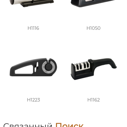
H1116
H1050
H1223
H1162
Связанный
Поиск