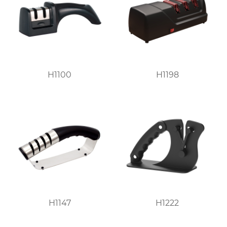
H1100
H1198
H1147
H1222