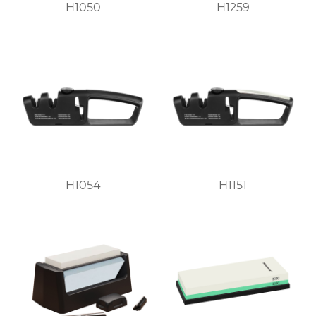
H1050
H1259
H1054
H1151