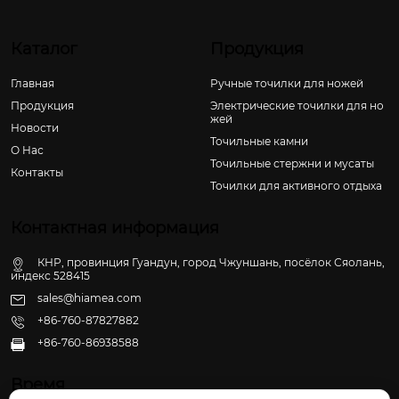
Каталог
Продукция
Главная
Ручные точилки для ножей
Продукция
Электрические точилки для но
жей
Новости
Точильные камни
О Hас
Точильные стержни и мусаты
Контакты
Точилки для активного отдыха
Контактная информация
КНР, провинция Гуандун, город Чжуншань, посёлок Сяолань,
индекс 528415
sales@hiamea.com
+86-760-87827882
+86-760-86938588

Время