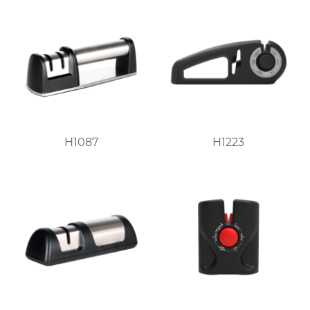
H1087
H1223