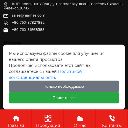
КНР, провинция Гуандун, город Чжуншань, посёлок Сяолань,
индекс 528415
sales@hiamea.com
+86-760-87827882
+86-760-86938588

Время
Мы используем файлы cookie для улучшения
Пн - Пт: 09:30 - 22:00
вашего опыта просмотра.
Сб - Вс: 10:00 - 22:30
Продолжая использовать этот сайт, вы
соглашаетесь с нашей
Политикой
конфиденциальности.
Только необходимые
Авторское право©ООО Чжуншань Хайвэй
Принять все
Кухонные Принадлежности




Главная
Продукция
О Нас
Контакты