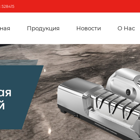
 528415
вная
Продукция
Новости
О Hас