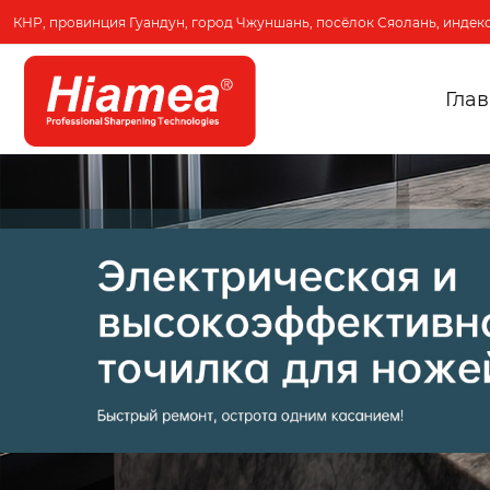
КНР, провинция Гуандун, город Чжуншань, посёлок Сяолань, индекс
Гла