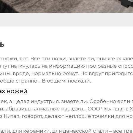
ь
ро ножи, вот. Все эти ножи, знаете ли, они же ржа
 я тут наткнулась на информацию про разные спос
жницы, вроде, нормально режут. Но вдруг пригодит
вообще странно… В общем, поехали.
ах
ножей
ек, а целая индустрия, знаете ли. Особенно если 
ки, абразивы, алмазные насадки… ООО Чжуншань 
з Китая, говорят, делают неплохие
точилки для н
али, для керамики, для дамасской стали – все тр