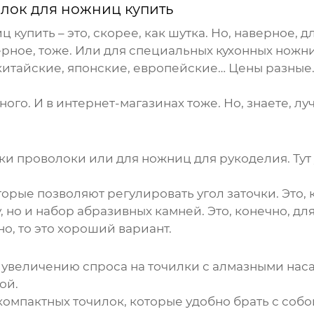
лок для ножниц купить
ц купить
– это, скорее, как шутка. Но, наверное,
ерное, тоже. Или для специальных кухонных ножни
китайские, японские, европейские… Цены разные. 
ого. И в интернет-магазинах тоже. Но, знаете, лу
и проволоки или для ножниц для рукоделия. Тут уж
орые позволяют регулировать угол заточки. Это, 
у, но и набор абразивных камней. Это, конечно, д
о, то это хороший вариант.
к увеличению спроса на точилки с алмазными нас
ой.
омпактных точилок, которые удобно брать с собой