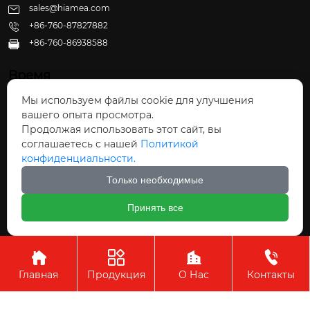
sales@hiamea.com
+86-760-87827882
+86-760-86938588

Время
Мы используем файлы cookie для улучшения
Пн - Пт: 09:30 - 22:00
вашего опыта просмотра.
Сб - Вс: 10:00 - 22:30
Продолжая использовать этот сайт, вы
соглашаетесь с нашей
Политикой
конфиденциальности.
Только необходимые
Авторское право©ООО Чжуншань Хайвэй
Принять все
Кухонные Принадлежности




Главная
Продукция
О Нас
Контакты