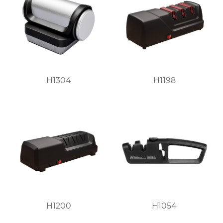
H1304
H1198
H1200
H1054