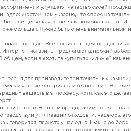
ассортимент и улучшают качество своей продукц
ринадлежностей. Там указано, что спрос на точил
се больше ценят качество и функциональность. И о
тоже большая. Нужно быть очень внимательным и
 онлайн-продаж. Все больше людей предпочитают
. Интернет-магазины предлагают широкий выбор 
В общем, если вы хотите купить точильный камень
бизнеса. И для производителей точильных камней
гически чистые материалы и технологии. Наприм
редных веществ в атмосферу. Хотя, как это делае
орят.
чистый регион. Но и там предпринимаются попыт
оизводству и утилизации отходов. И, надеюсь, эт
ак говорится, планета у нас одна. Нужно ее береч
одукта. То есть, как долго он прослужит, как его