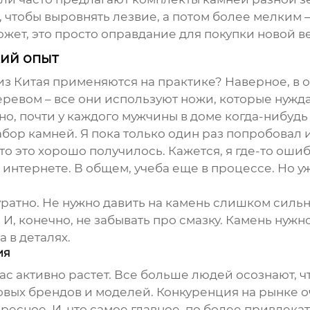
 чтобы выровнять лезвие, а потом более мелким 
ожет, это просто оправдание для покупки новой в
ий опыт
из Китая
применяются на практике? Наверное, в ос
еревом – все они используют ножи, которые нужда
ьно, почти у каждого мужчины в доме когда-нибуд
ор камней. Я пока только один раз попробовал их
что это хорошо получилось. Кажется, я где-то оши
интернете. В общем, учеба еще в процессе. Но уже
куратно. Не нужно давить на камень слишком силь
И, конечно, не забывать про смазку. Камень нужн
 в деталях.
ия
 активно растет. Все больше людей осознают, что
новых брендов и моделей. Конкуренция на рынке 
ресное. И, что самое главное, по более привлека