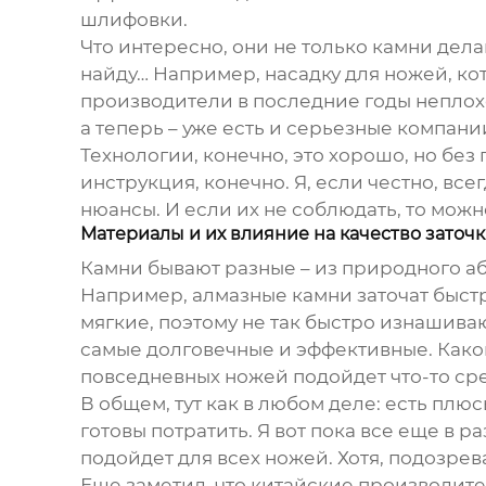
шлифовки.
Что интересно, они не только камни дела
найду… Например, насадку для ножей, кот
производители в последние годы неплохо
а теперь – уже есть и серьезные компан
Технологии, конечно, это хорошо, но без
инструкция, конечно. Я, если честно, все
нюансы. И если их не соблюдать, то можно
Материалы и их влияние на качество заточ
Камни бывают разные – из природного а
Например, алмазные камни заточат быстр
мягкие, поэтому не так быстро изнашиваю
самые долговечные и эффективные. Какой 
повседневных ножей подойдет что-то ср
В общем, тут как в любом деле: есть плюс
готовы потратить. Я вот пока все еще в 
подойдет для всех ножей. Хотя, подозрева
Еще заметил, что китайские производит