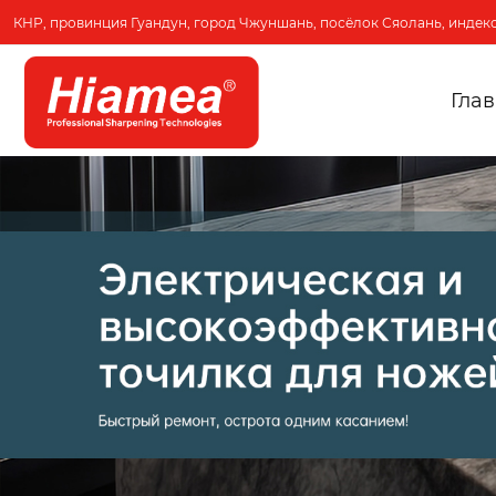
КНР, провинция Гуандун, город Чжуншань, посёлок Сяолань, индекс
Гла