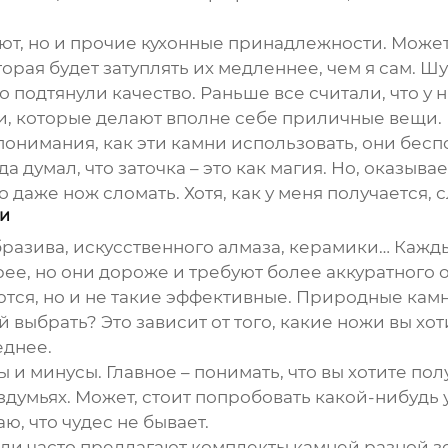
ют, но и прочие кухонные принадлежности. Может,
орая будет затуплять их медленнее, чем я сам. Шу
 подтянули качество. Раньше все считали, что у 
ии, которые делают вполне себе приличные вещи. 
 понимания, как эти камни использовать, они бесп
гда думал, что заточка – это как магия. Но, оказыв
 даже нож сломать. Хотя, как у меня получается, с
ки
бразива, искусственного алмаза, керамики… Кажд
ее, но они дороже и требуют более аккуратного
тся, но и не такие эффективные. Природные камни
выбрать? Это зависит от того, какие ножи вы хоти
еднее.
ы и минусы. Главное – понимать, что вы хотите по
раздумьях. Может, стоит попробовать какой-нибудь
ю, что чудес не бывает.
ели часто предлагают комплекты камней разной з