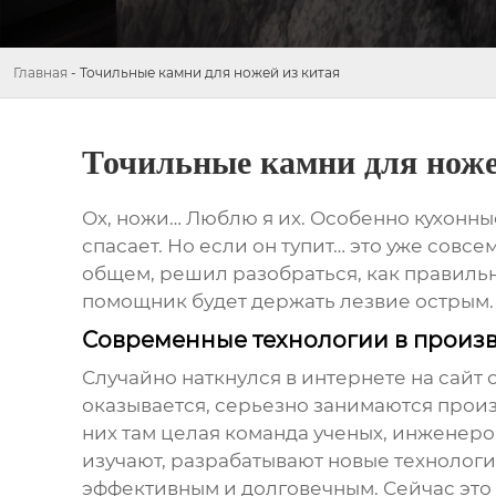
Главная
-
Точильные камни для ножей из китая
Точильные камни для ноже
Ох, ножи… Люблю я их. Особенно кухонные.
спасает. Но если он тупит… это уже совсем
общем, решил разобраться, как правильно
помощник будет держать лезвие острым.
Современные технологии в произв
Случайно наткнулся в интернете на сай
оказывается, серьезно занимаются прои
них там целая команда ученых, инженеров… 
изучают, разрабатывают новые технологии
эффективным и долговечным. Сейчас это 