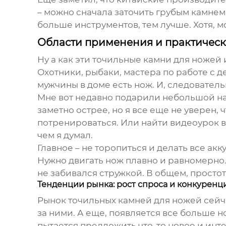
– можно сначала заточить грубым камнем,
больше инструментов, тем лучше. Хотя, м
Области применения и практическ
Ну а как эти
точильные камни для ножей 
Охотники, рыбаки, мастера по работе с д
мужчины в доме есть нож. И, следовател
Мне вот недавно подарили небольшой наб
заметно острее, но я все еще не уверен, 
потренироваться. Или найти видеоурок в 
чем я думал.
Главное – не торопиться и делать все ак
Нужно двигать нож плавно и равномерно. 
не забивался стружкой. В общем, простота
Тенденции рынка: рост спроса и конкуренц
Рынок точильных камней для ножей сейчас
за ними. А еще, появляется все больше 
пытается предложить что-то новое и инте