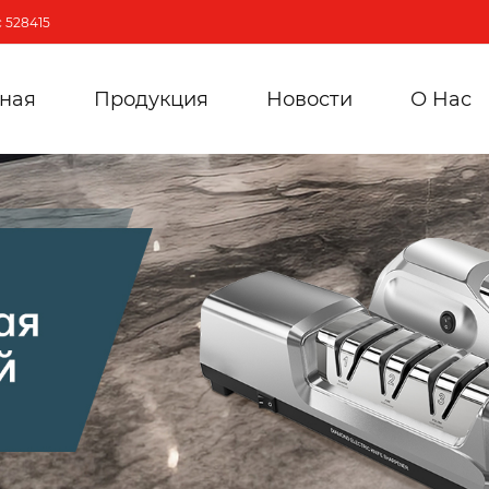
 528415
вная
Продукция
Новости
О Hас