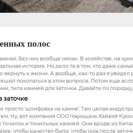
менных полос
 важная. Без них вообще никак. В хозяйстве, на кухне
отдельная история. Но дело то в том, что даже сам
о вернуть к жизни. А вообще, как-то раз я увидел
решил покопаться в этом вопросе. Потом еще вспом
ами, типа
камней для заточки
. Давайте по порядку,
в заточке
е просто 'шлифовка на камне'. Там целая индустр
ем. Ну, вот компания
ООО Чжуншань Хайвэй Кухо
х
точилок и точильных камней
. Они вроде из Кита
лавное, чтобы качество было, чтобы нож после заточ