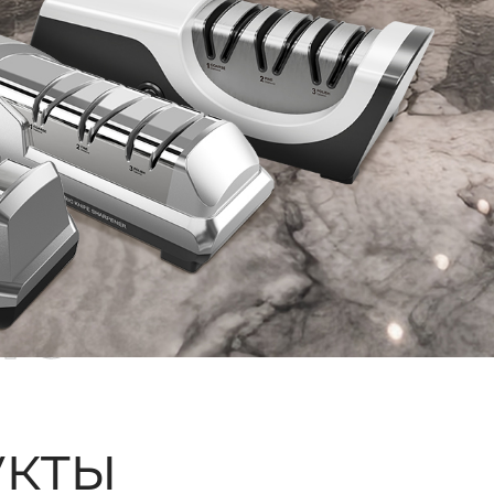
ые
кты