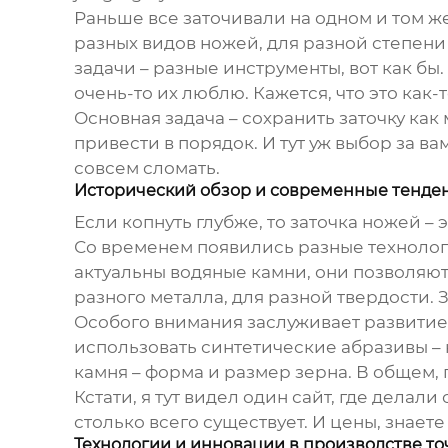
Раньше все заточивали на одном и том же
разных видов ножей, для разной степени 
задачи – разные инструменты, вот как бы.
очень-то их люблю. Кажется, что это как-т
Основная задача – сохранить заточку как 
привести в порядок. И тут уж выбор за вам
совсем сломать.
Исторический обзор и современные тенде
Если копнуть глубже, то заточка ножей –
Со временем появились разные технолог
актуальны
водяные камни
, они позволяют
разного металла, для разной твердости. З
Особого внимания заслуживает развитие
использовать синтетические абразивы – 
камня – форма и размер зерна. В общем, 
Кстати, я тут видел один сайт, где делал
столько всего существует. И цены, знаете
Технологии и инновации в производстве т