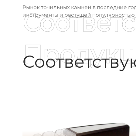
Рынок
точильных камней
в последние год
Соответ
инструменты и растущей популярностью 
Продукц
Соответств