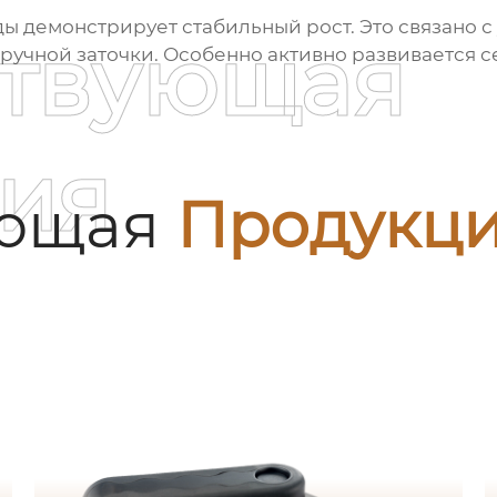
ы демонстрирует стабильный рост. Это связано 
ствующая
ручной заточки. Особенно активно развивается 
ия
ующая
Продукц