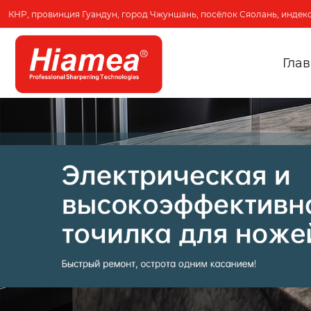
КНР, провинция Гуандун, город Чжуншань, посёлок Сяолань, индекс
Гла