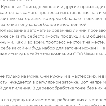
 Кухонные Принадлежности
и другие производит
касается как самого процесса изготовления, так и
озитные материалы, которые обладают повышенн
 заточка получалась более качественной.
пользование автоматизированных линий производс
кже снизить себестоимость продукции. В общем, в
ными. Как и во всем, прогресс не стоит на месте.
ть себе какой-нибудь
набор для заточки ножей
? Не
нашел ссылку на сайт этой компании
ООО Чжуншань 
 только на кухне. Они нужны и в мастерских, и в
ты, нуждается в регулярной заточке. Вот, наприм
 для пиления. В деревообработке тоже без них ник
в по дереву или мастеров, работающих с металло
 точность заточки и долговечность. А для обычны