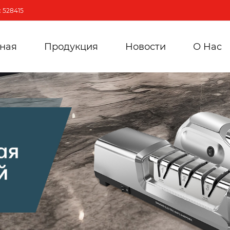
 528415
вная
Продукция
Новости
О Hас