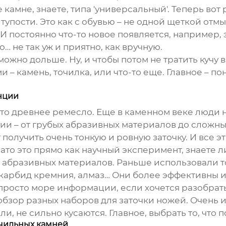
 камне, знаете, типа 'универсальный'. Теперь вот
тупости. Это как с обувью – не одной щеткой отм
 И постоянно что-то новое появляется, например, 
о… не так уж и приятно, как вручную.
можно дольше. Ну, и чтобы потом не тратить кучу 
и – камень, точилка, или что-то еще. Главное – по
нции
 это древнее ремесло. Еще в каменном веке люди 
ии – от грубых абразивных материалов до сложны
 получить очень тонкую и ровную заточку. И все 
ато это прямо как научный эксперимент, знаете ли
 абразивных материалов. Раньше использовали т
карбид кремния, алмаз… Они более эффективны и
просто море информации, если хочется разобратьс
и обзор разных
наборов для заточки ножей
. Очень 
 ли, не сильно кусаются. Главное, выбрать то, чт
очильных камней