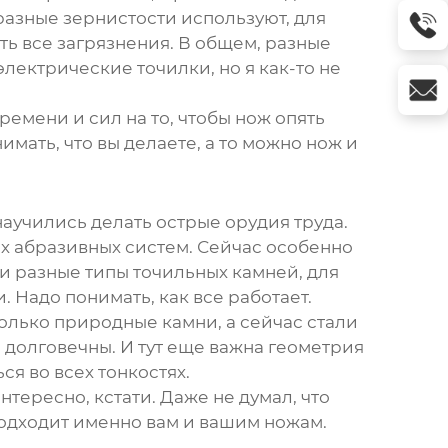
 разные зернистости используют, для
ыть все загрязнения. В общем, разные
электрические точилки, но я как-то не
времени и сил на то, чтобы нож опять
нимать, что вы делаете, а то можно нож и
научились делать острые орудия труда.
х абразивных систем. Сейчас особенно
эти разные
типы точильных камней
, для
. Надо понимать, как все работает.
олько природные камни, а сейчас стали
 долговечны. И тут еще важна геометрия
я во всех тонкостях.
интересно, кстати. Даже не думал, что
о подходит именно вам и вашим ножам.