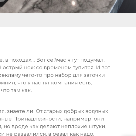
, в походах... Вот сейчас я тут подумал,
ый острый нож со временем тупится. И вот
 рекламу чего-то про
набор для заточки
нил, что у нас тут компания есть,
 что там как.
ия, знаете ли. От старых добрых водяных
нные Принадлежности
, например, они
я, но вроде как делают неплохие штуки,
ки не развалился, а резал как надо.