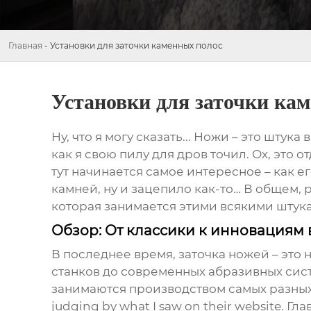
Главная
-
Установки для заточки каменных полос
Установки для заточки ка
Ну, что я могу сказать... Ножи – это штука
как я свою пилу для дров точил. Ох, это 
тут начинается самое интересное – как ег
камней
, ну и зацепило как-то… В общем, 
которая занимается этими всякими штук
Обзор: От классики к инновациям 
В последнее время, заточка ножей – это н
станков до современных абразивных сист
занимаются производством самых разны
judging by what I saw on their website. Г