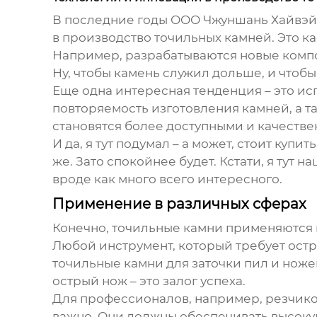
В последние годы
ООО Чжуншань Хайвэй
в производство
точильных камней
. Это 
Например, разрабатываются новые комп
Ну, чтобы камень служил дольше, и чтобы
Еще одна интересная тенденция – это ис
повторяемость изготовления камней, а та
становятся более доступными и качествен
И да, я тут подумал – а может, стоит купи
же. Зато спокойнее будет. Кстати, я тут 
вроде как много всего интересного.
Применение в различных сферах
Конечно,
точильные камни
применяются не
Любой инструмент, который требует остро
точильные камни
для заточки пил и ножей
острый нож – это залог успеха.
Для профессионалов, например, резчико
важно. Они должны обеспечивать высокую