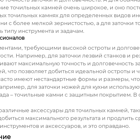
ение
точильных камней
очень широкое, и оно пост
ных
точильных камнях
для определенных видов инс
и с более мелкой зернистостью, а для заточки то
 типу инструмента и задачам.
сионалов
ентами, требующими высокой остроты и долгове
ости. Например, для заточки лезвий станков и р
чивают максимальную точность и долговечность 
, что позволяет добиться идеальной остроты и 
асто имеют нестандартные формы и размеры, что
апример, для заточки ножей для кухни использу
ада –
точильные камни
с защитным покрытием. В
 различные аксессуары для
точильных камней
, та
добиться максимального результата и продлить с
инструментов и аксессуаров, и это оправдано.
ние