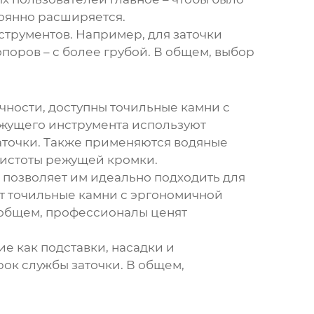
оянно расширяется.
трументов. Например, для заточки
поров – с более грубой. В общем, выбор
чности, доступны
точильные камни
с
ежущего инструмента используют
заточки. Также применяются
водяные
чистоты режущей кромки.
 позволяет им идеально подходить для
ют
точильные камни
с эргономичной
 общем, профессионалы ценят
кие как подставки, насадки и
рок службы заточки. В общем,