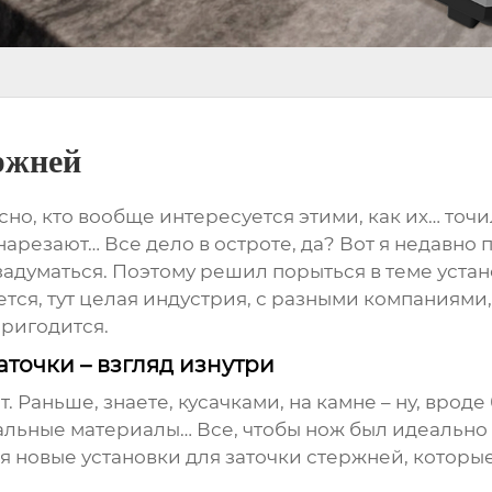
ржней
есно, кто вообще интересуется этими, как их… точ
 нарезают… Все дело в остроте, да? Вот я недавно 
 задуматься. Поэтому решил порыться в теме
устан
ется, тут целая индустрия, с разными компаниями
пригодится.
точки – взгляд изнутри
 Раньше, знаете, кусачками, на камне – ну, вроде 
альные материалы… Все, чтобы нож был идеально 
ся новые
установки для заточки стержней
, которы