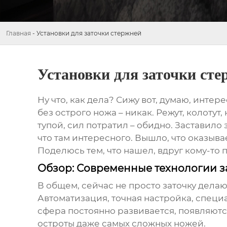
Главная
-
Установки для заточки стержней
Установки для заточки сте
Ну что, как дела? Сижу вот, думаю, интер
без острого ножа – никак. Режут, колотут,
тупой, сил потратил – обидно. Заставило
что там интересного. Вышло, что оказыва
Поделюсь тем, что нашел, вдруг кому-то 
Обзор: Современные технологии за
В общем, сейчас не просто заточку делают.
Автоматизация, точная настройка, специ
сфера постоянно развивается, появляют
остроты даже самых сложных ножей.