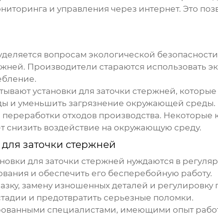
ниторинга и управления через интернет. Это по
деляется вопросам экологической безопасности и
ржней
. Производители стараются использовать э
ебление.
атывают
установки для заточки стержней
, которые
оды и уменьшить загрязнение окружающей среды.
е переработки отходов производства. Некоторые
яет снизить воздействие на окружающую среду.
 для заточки стержней
ановки для заточки стержней
нуждаются в регуляр
ования и обеспечить его бесперебойную работу.
мазку, замену изношенных деталей и регулировку
стадии и предотвратить серьезные поломки.
рованными специалистами, имеющими опыт рабо