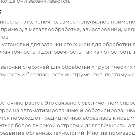
когда они заканчиваются.
х
енность – это, конечно, самое популярное примен
апример, в металлообработке, авиастроении, меди
тов.
я
установки для заточки стержней
для обработки л
ая точность и долговечность, так как от острот
 заточки стержней
для обработки хирургических 
льность и безопасность инструментов, поэтому и
стоянно растет. Это связано с увеличением спр
спрос на автоматизированные и роботизированн
тся переход от традиционных абразивов к новым 
ться более высокой остроты и долговечности, а 
 развитие облачных технологий. Многие произво