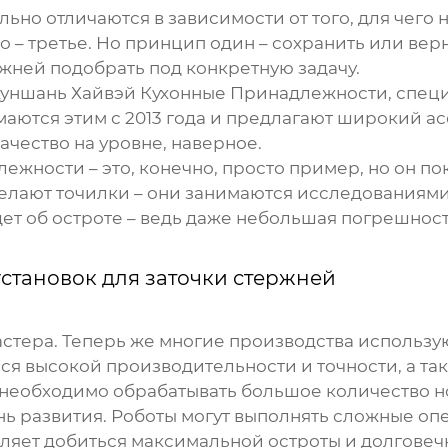
ьно отличаются в зависимости от того, для чего н
 – третье. Но принцип один – сохранить или верн
ржней
подобрать под конкретную задачу.
уншань Хайвэй Кухонные Принадлежности, специ
имаются этим с 2013 года и предлагают широкий 
качество на уровне, наверное.
лежности
– это, конечно, просто пример, но он п
 делают точилки – они занимаются исследованиям
идет об остроте – ведь даже небольшая погрешно
установок для заточки стержней
астера. Теперь же многие производства использ
ся высокой производительности и точности, а та
е необходимо обрабатывать большое количество н
ь развития. Роботы могут выполнять сложные опе
оляет добиться максимальной остроты и долговеч