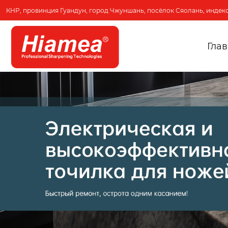
КНР, провинция Гуандун, город Чжуншань, посёлок Сяолань, индекс
Гла