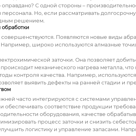
то оправдано? С одной стороны – производительнос
персонала. Но, если рассматривать долгосрочну
одным решением.
й обработки
 совершенствуются. Появляются новые виды абра
. Например, широко используются алмазные точил
лектрохимической заточки. Она позволяет добить
 происходит механического нагрева металла, что
етоды контроля качества. Например, используют
озволяет выявить дефекты на ранней стадии и пре
твом
ержней
часто интегрируются с системами управлени
 и обеспечивать соответствие продукции требова
одительности оборудования, качестве обрабатыв
птимизировать процесс заточки и снизить себест
улучшить логистику и управление запасами. Нап