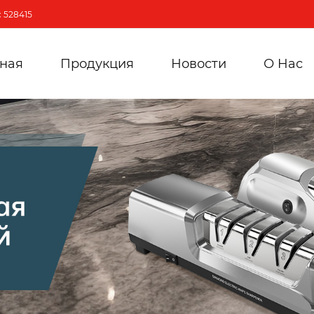
 528415
вная
Продукция
Новости
О Hас