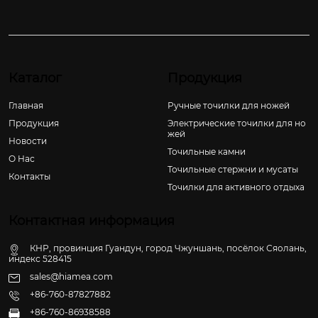
Каталог
Продукция
Главная
Ручные точилки для ножей
Продукция
Электрические точилки для но
жей
Новости
Точильные камни
О Hас
Точильные стержни и мусаты
Контакты
Точилки для активного отдыха
Контактная информация
КНР, провинция Гуандун, город Чжуншань, посёлок Сяолань,
индекс 528415
sales@hiamea.com
+86-760-87827882
+86-760-86938588
