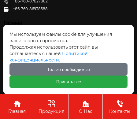
+86-760-87827882
+86-760-86938588

Время
Мы используем файлы cookie для улучшения
Пн - Пт: 09:30 - 22:00
вашего опыта просмотра.
Сб - Вс: 10:00 - 22:30
Продолжая использовать этот сайт, вы
соглашаетесь с нашей
Политикой
конфиденциальности.
Только необходимые
Авторское право©ООО Чжуншань Хайвэй
Принять все
Кухонные Принадлежности




Главная
Продукция
О Нас
Контакты