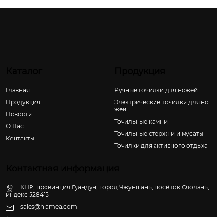
Каталог
Продукция
Главная
Ручные точилки для ножей
Продукция
Электрические точилки для но
жей
Новости
Точильные камни
О Hас
Точильные стержни и мусаты
Контакты
Точилки для активного отдыха
Контактная информация
КНР, провинция Гуандун, город Чжуншань, посёлок Сяолань,
индекс 528415
sales@hiamea.com