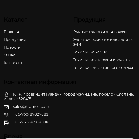
Каталог
Продукция
Главная
Ручные точилки для ножей
Продукция
Электрические точилки для но
жей
Новости
Точильные камни
О Hас
Точильные стержни и мусаты
Контакты
Точилки для активного отдыха
Контактная информация
КНР, провинция Гуандун, город Чжуншань, посёлок Сяолань,
индекс 528415
sales@hiamea.com
+86-760-87827882
+86-760-86938588

Время