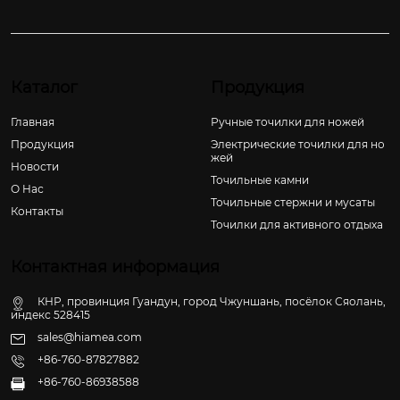
Каталог
Продукция
Главная
Ручные точилки для ножей
Продукция
Электрические точилки для но
жей
Новости
Точильные камни
О Hас
Точильные стержни и мусаты
Контакты
Точилки для активного отдыха
Контактная информация
КНР, провинция Гуандун, город Чжуншань, посёлок Сяолань,
индекс 528415
sales@hiamea.com
+86-760-87827882
+86-760-86938588
