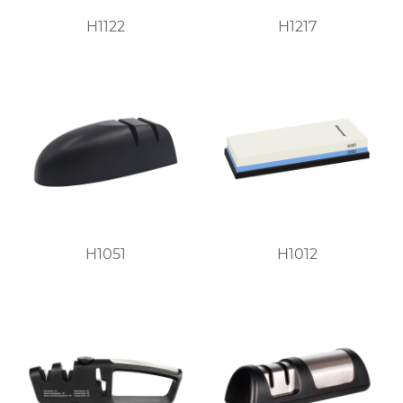
H1122
H1217
H1051
H1012