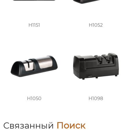
H1151
H1052
H1050
H1098
Связанный
Поиск