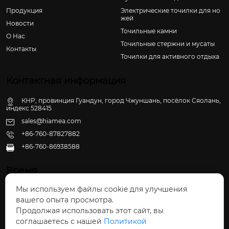
Продукция
Электрические точилки для но
жей
Новости
Точильные камни
О Hас
Точильные стержни и мусаты
Контакты
Точилки для активного отдыха
Контактная информация
КНР, провинция Гуандун, город Чжуншань, посёлок Сяолань,
индекс 528415
sales@hiamea.com
+86-760-87827882
+86-760-86938588

Время
Мы используем файлы cookie для улучшения
Пн - Пт: 09:30 - 22:00
вашего опыта просмотра.
Сб - Вс: 10:00 - 22:30
Продолжая использовать этот сайт, вы
соглашаетесь с нашей
Политикой