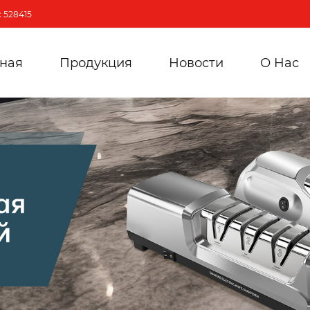
 528415
вная
Продукция
Новости
О Hас