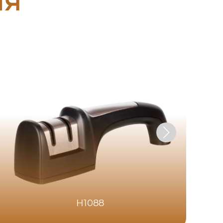
ия
H1088