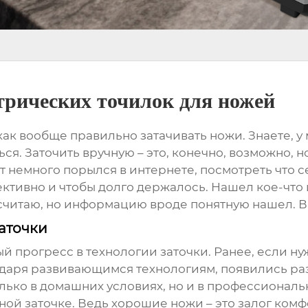
трических точилок для ножей
как вообще правильно затачивать ножи. Знаете, у 
я. Заточить вручную – это, конечно, возможно, но
ут немного порылся в интернете, посмотреть что с
фективно и чтобы долго держалось. Нашел кое-чт
е считаю, но информацию вроде понятную нашел. 
аточки
 прогресс в технологии заточки. Ранее, если нуж
годаря развивающимся технологиям, появились 
лько в домашних условиях, но и в профессиональн
ной заточке. Ведь хорошие ножи – это залог ком