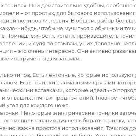
х точилах
. Они действительно удобны, особенно 
модели – от простых, для бытового использования
кцией полировки лезвия! В общем, выбор большой
ь какую-нибудь, чтобы не мучиться с обычными то
Принадлежности, кстати, производитель точилок
авлении, и судя по отзывам, у них довольно непло
нция – это очень интересно. Они активно развив
ные инструменты для заточки.
лько типов. Есть ленточные, которые используют 
лавом. Есть точилки с алмазными кругами, котор
ерамическими вставками, которые идеально подхо
 и от ваших личных предпочтений. Главное – чтобы
й угол для каждого ножа.
заточки. Некоторые электрические точилки заточа
ого использования лучше выбирать точилку, кото
онечно, важна простота использования. Точилка д
 справиться без особых проблем. Хотя, конечно,