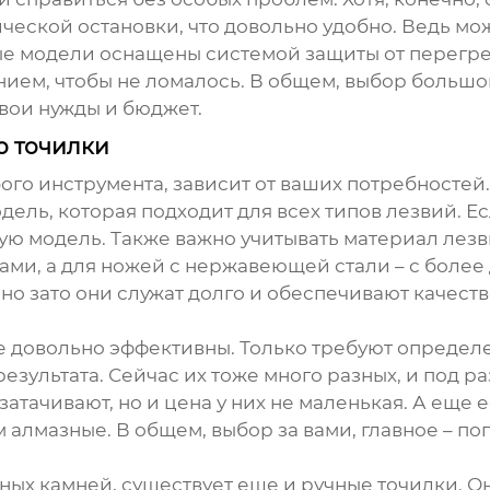
еской остановки, что довольно удобно. Ведь мож
ые модели оснащены системой защиты от перегрев
янием, чтобы не ломалось. В общем, выбор большо
вои нужды и бюджет.
р точилки
бого инструмента, зависит от ваших потребностей.
ль, которая подходит для всех типов лезвий. Есл
ю модель. Также важно учитывать материал лезв
ами, а для ножей с нержавеющей стали – с более 
но зато они служат долго и обеспечивают качестве
оже довольно эффективны. Только требуют опреде
результата. Сейчас их тоже много разных, и под р
затачивают, но и цена у них не маленькая. А еще
 алмазные. В общем, выбор за вами, главное – по
ых камней, существует еще и ручные точилки. О