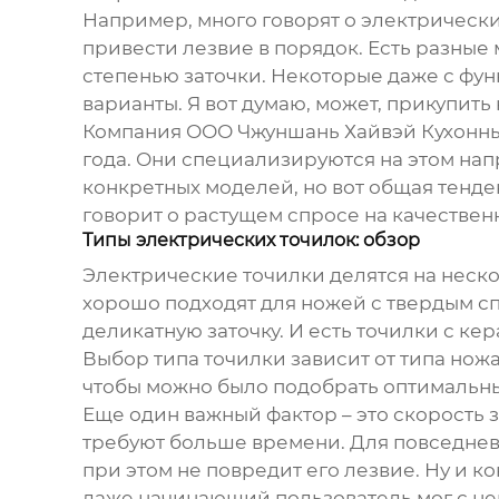
Например, много говорят о
электрически
привести лезвие в порядок. Есть разные 
степенью заточки. Некоторые даже с фун
варианты. Я вот думаю, может, прикупит
Компания ООО Чжуншань Хайвэй Кухонные 
года. Они специализируются на этом напр
конкретных моделей, но вот общая тенде
говорит о растущем спросе на качествен
Типы электрических точилок: обзор
Электрические точилки делятся на неско
хорошо подходят для ножей с твердым сп
деликатную заточку. И есть точилки с к
Выбор типа точилки зависит от типа ножа
чтобы можно было подобрать оптимальны
Еще один важный фактор – это скорость 
требуют больше времени. Для повседневн
при этом не повредит его лезвие. Ну и к
даже начинающий пользователь мог с ней