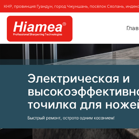
КНР, провинция Гуандун, город Чжуншань, посёлок Сяолань, индекс
Гла