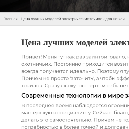
Главная
-
Цена лучших моделей электрических точилок для ножей
Цена лучших моделей элек
Привет! Меня тут как раз заинтриговало, 
охотничьих. Постоянно приходится возитьс
всегда получается идеально. Поэтому я т
Причем не просто 'заточить', а чтобы эф
точилок. Сразу скажу, экспертом себя н
Современные технологии в мире з
В последнее время наблюдается огромный
мастерскую к специалисту. Сейчас, бла
делать это самостоятельно. Причем не то
потребностью в более точной и долговеч