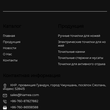
Каталог
Продукция
Главная
Ручные точилки для ножей
Продукция
Электрические точилки для но
жей
Новости
Точильные камни
О Hас
Точильные стержни и мусаты
Контакты
Точилки для активного отдыха
Контактная информация
КНР, провинция Гуандун, город Чжуншань, посёлок Сяолань,
индекс 528415
sales@hiamea.com
+86-760-87827882
+86-760-86938588
