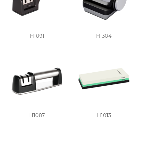
H1091
H1304
H1087
H1013