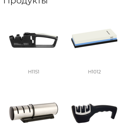
Продукты
H1151
H1012