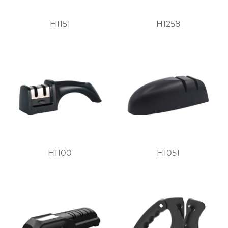
H1151
H1258
H1100
H1051