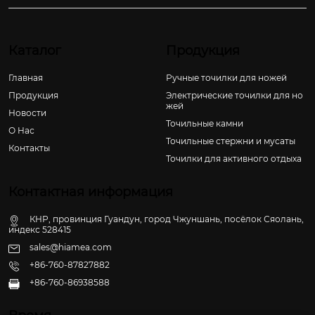
Каталог
Продукция
Главная
Ручные точилки для ножей
Продукция
Электрические точилки для но
жей
Новости
Точильные камни
О Hас
Точильные стержни и мусаты
Контакты
Точилки для активного отдыха
Контактная информация
КНР, провинция Гуандун, город Чжуншань, посёлок Сяолань,
индекс 528415
sales@hiamea.com
+86-760-87827882
+86-760-86938588
