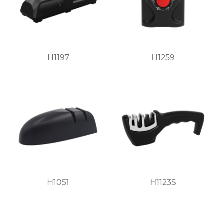
H1197
H1259
H1051
H1123S