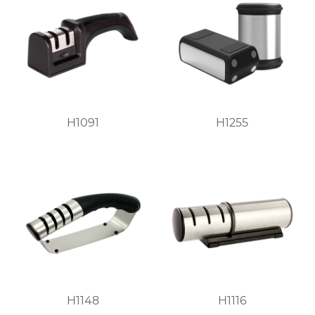
H1091
H1255
H1148
H1116