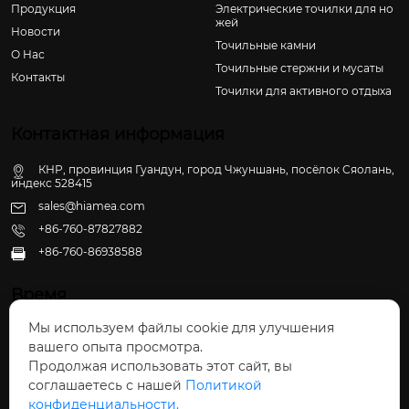
Продукция
Электрические точилки для но
жей
Новости
Точильные камни
О Hас
Точильные стержни и мусаты
Контакты
Точилки для активного отдыха
Контактная информация
КНР, провинция Гуандун, город Чжуншань, посёлок Сяолань,
индекс 528415
sales@hiamea.com
+86-760-87827882
+86-760-86938588

Время
Мы используем файлы cookie для улучшения
Пн - Пт: 09:30 - 22:00
вашего опыта просмотра.
Сб - Вс: 10:00 - 22:30
Продолжая использовать этот сайт, вы
соглашаетесь с нашей
Политикой
конфиденциальности.