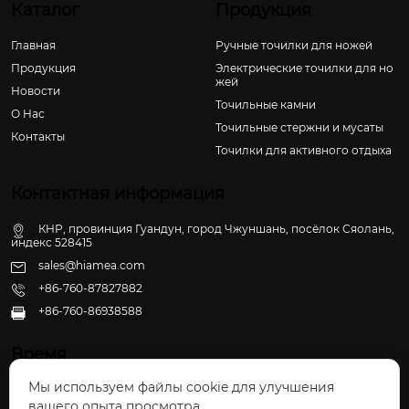
Каталог
Продукция
Главная
Ручные точилки для ножей
Продукция
Электрические точилки для но
жей
Новости
Точильные камни
О Hас
Точильные стержни и мусаты
Контакты
Точилки для активного отдыха
Контактная информация
КНР, провинция Гуандун, город Чжуншань, посёлок Сяолань,
индекс 528415
sales@hiamea.com
+86-760-87827882
+86-760-86938588

Время
Мы используем файлы cookie для улучшения
Пн - Пт: 09:30 - 22:00
вашего опыта просмотра.