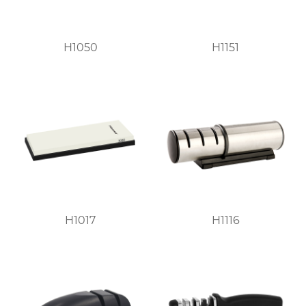
H1050
H1151
H1017
H1116