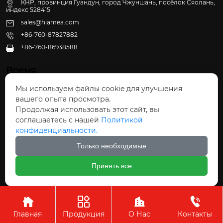
КНР, провинция Гуандун, город Чжуншань, посёлок Сяолань,
индекс 528415
sales@hiamea.com
+86-760-87827882
+86-760-86938588

Время
Мы используем файлы cookie для улучшения
Пн - Пт: 09:30 - 22:00
вашего опыта просмотра.
Сб - Вс: 10:00 - 22:30
Продолжая использовать этот сайт, вы
соглашаетесь с нашей
Политикой
конфиденциальности.
Только необходимые
Авторское право©ООО Чжуншань Хайвэй
Принять все
Кухонные Принадлежности




Главная
Продукция
О Нас
Контакты