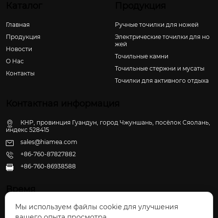
Каталог
Продукция
Главная
Ручные точилки для ножей
Продукция
Электрические точилки для но
жей
Новости
Точильные камни
О Hас
Точильные стержни и мусаты
Контакты
Точилки для активного отдыха
Контактная информация
КНР, провинция Гуандун, город Чжуншань, посёлок Сяолань,
индекс 528415
sales@hiamea.com
+86-760-87827882
+86-760-86938588

Время
Мы используем файлы cookie для улучшения
Пн - Пт: 09:30 - 22:00
вашего опыта просмотра.