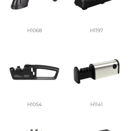
H1068
H1197
H1054
H1141