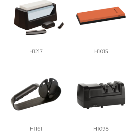
H1217
H1015
H1161
H1098