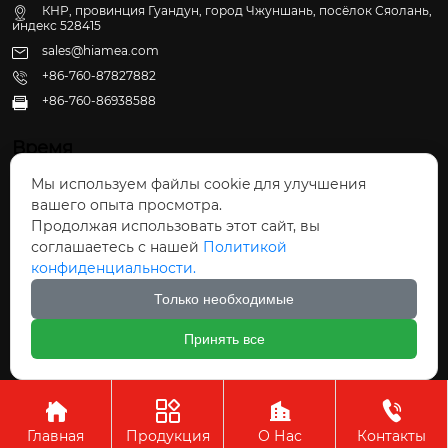
КНР, провинция Гуандун, город Чжуншань, посёлок Сяолань,
индекс 528415
sales@hiamea.com
+86-760-87827882
+86-760-86938588

Время
Мы используем файлы cookie для улучшения
Пн - Пт: 09:30 - 22:00
вашего опыта просмотра.
Сб - Вс: 10:00 - 22:30
Продолжая использовать этот сайт, вы
соглашаетесь с нашей
Политикой
конфиденциальности.
Только необходимые
Авторское право©ООО Чжуншань Хайвэй
Принять все
Кухонные Принадлежности




Главная
Продукция
О Нас
Контакты